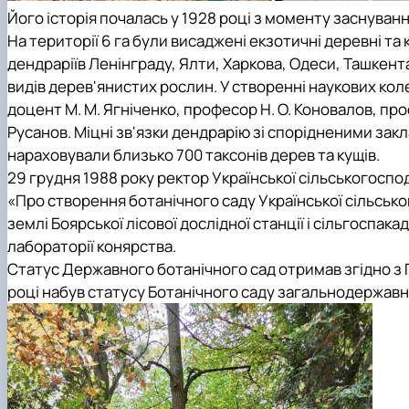
Його історія почалась у 1928 році з моменту заснуван
На території 6 га були висаджені екзотичні деревні та 
дендраріїв Ленінграду, Ялти, Харкова, Одеси, Ташкента 
видів дерев'янистих рослин. У створенні наукових кол
доцент М. М. Ягніченко, професор Н. О. Коновалов, проф
Русанов. Міцні зв'язки дендрарію зі спорідненими закл
нараховували близько 700 таксонів дерев та кущів.
29 грудня 1988 року ректор Української сільськогоспод
«Про створення ботанічного саду Української сільськог
землі Боярської лісової дослідної станції і сільгоспак
лабораторії конярства.
Статус Державного ботанічного сад отримав згідно з По
році набув статусу Ботанічного саду загальнодержавн