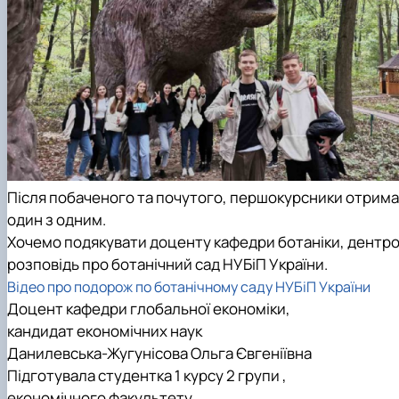
Після побаченого та почутого, першокурсники отрима
один з одним.
Хочемо подякувати доценту кафедри ботаніки, дентролог
розповідь про ботанічний сад НУБіП України.
Відео про подорож по ботанічному саду НУБіП України
Доцент кафедри глобальної економіки,
кандидат економічних наук
Данилевська-Жугунісова Ольга Євгеніївна
Підготувала студентка 1 курсу 2 групи ,
економічного факультету,