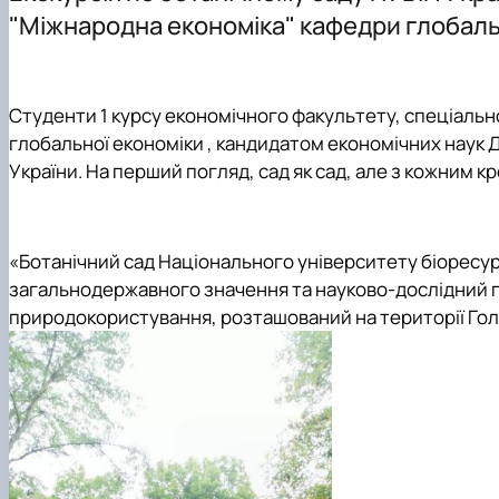
Офіційні документи
Навчально-методична робота
Буклети освітніх програм
Конференції
"Міжнародна економіка" кафедри глобаль
Тематика магістерських
Курс мікрокваліфікацій "Навігатор з аквафермерства"
Гостьові лекції ОПП "Міжнародна економіка"
AquaNova-SMART
Практична підготовка
Digital-Twin-університету
Студенти 1 курсу економічного факультету, спеціаль
Співпраця з підприємствами, установами, організація
План дій з гендерної рівності та рівних можливостей
глобальної економіки , кандидатом економічних наук
Академічна мобільність
Науковий гурток "Глобалізація та європейська інтегра
України. На перший погляд, сад як сад, але з кожним к
Академічна доброчесність
Науковий гурток "Міжнародна економіка"
Неформальна освіта
Міжнародна діяльність
Інклюзивне середовище
Сторінка аспіранта
Психологічна підтримка
«Ботанічний сад Національного університету біоресур
загальнодержавного значення та науково-дослідний п
природокористування, розташований на території Голо