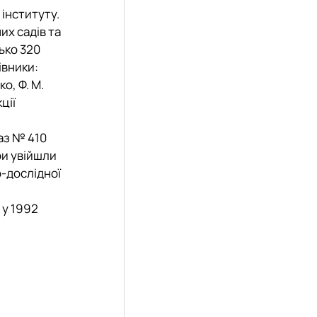
 інституту.
их садів та
ько 320
івники:
о, Ф. М.
ції
каз № 410
ри увійшли
о-дослідної
 у 1992