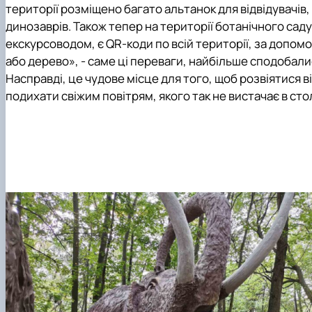
території розміщено багато альтанок для відвідувачів, 
динозаврів. Також тепер на території ботанічного саду,
екскурсоводом, є QR-коди по всій території, за допо
або дерево», - саме ці переваги, найбільше сподобал
Насправді, це чудове місце для того, щоб розвіятися від
подихати свіжим повітрям, якого так не вистачає в сто