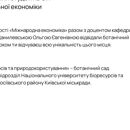
Обговорення ОП
Обговорення ОП
ОС "Магістр"
ної економіки
ності «Міжнародна економіка» разом з доцентом кафедр
ми
 Данилевською Ольгою Євгенівною відвідали ботанічний
ція"
роком ти відчуваєш всю унікальність цього місця.
сів та природокористування» – ботанічний сад
ідрозділ Національного університету біоресурсів та
сіївського району Київської міськради.