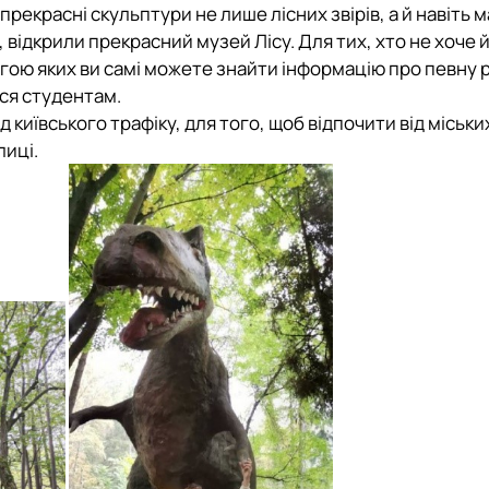
прекрасні скульптури не лише лісних звірів, а й навіть 
 відкрили прекрасний музей Лісу. Для тих, хто не хоче й
могою яких ви самі можете знайти інформацію про певну
ися студентам.
 київського трафіку, для того, щоб відпочити від міських
лиці.