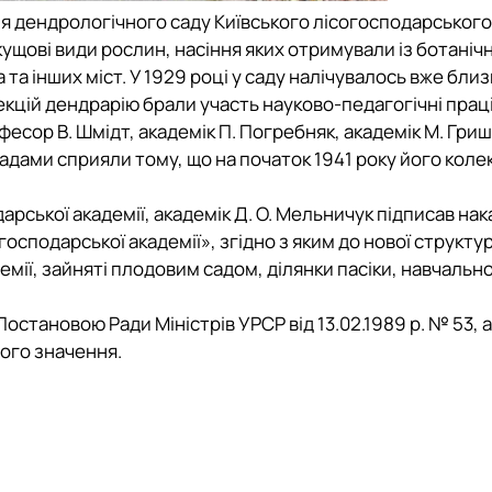
ня дендрологічного саду Київського лісогосподарського
кущові види рослин, насіння яких отримували із ботанічн
та інших міст. У 1929 році у саду налічувалось вже близ
екцій дендрарію брали участь науково-педагогічні прац
есор В. Шмідт, академік П. Погребняк, академік М. Гришк
адами сприяли тому, що на початок 1941 року його колек
арської академії, академік Д. О. Мельничук підписав на
осподарської академії», згідно з яким до нової структу
адемії, зайняті плодовим садом, ділянки пасіки, навчальн
становою Ради Міністрів УРСР від 13.02.1989 р. № 53, а
ого значення.