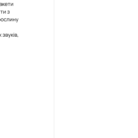
макети
ти з
 рослину
 звуків,