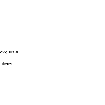
враженнями
 цікаву