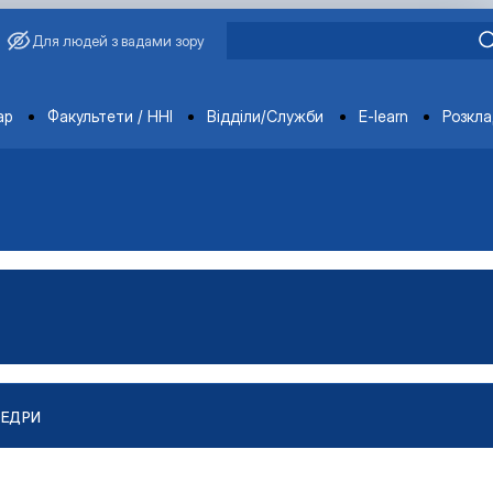
Для людей з вадами зору
ments
ар
Факультети / ННІ
Відділи/Служби
E-learn
Розкл
ФЕДРИ