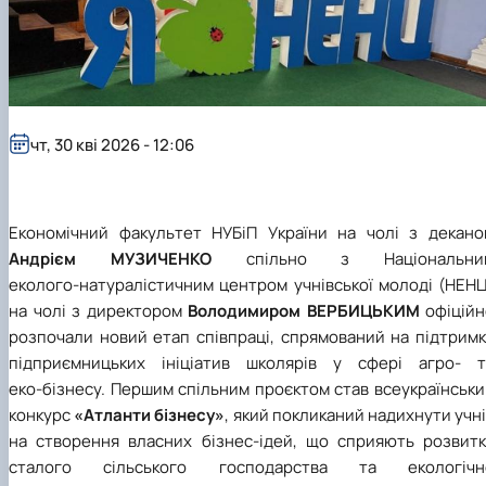
чт, 30 кві 2026 - 12:06
Економічний факультет НУБіП України на чолі з декано
Андрієм МУЗИЧЕНКО
спільно з Національни
еколого‑натуралістичним центром учнівської молоді (НЕНЦ
на чолі з директором
Володимиром ВЕРБИЦЬКИМ
офіційн
розпочали новий етап співпраці, спрямований на підтримк
підприємницьких ініціатив школярів у сфері агро‑ т
еко‑бізнесу. Першим спільним проєктом став всеукраїнськ
конкурс
«Атланти бізнесу»
, який покликаний надихнути учн
на створення власних бізнес‑ідей, що сприяють розвитк
сталого сільського господарства та екологічн