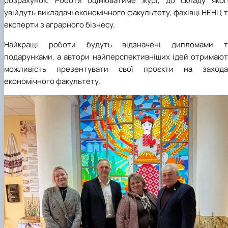
розрахунок. Роботи оцінюватиме журі, до складу яког
увійдуть викладачі економічного факультету, фахівці НЕНЦ 
експерти з аграрного бізнесу.
Найкращі роботи будуть відзначені дипломами т
подарунками, а автори найперспективніших ідей отримают
можливість презентувати свої проєкти на захода
економічного факультету.