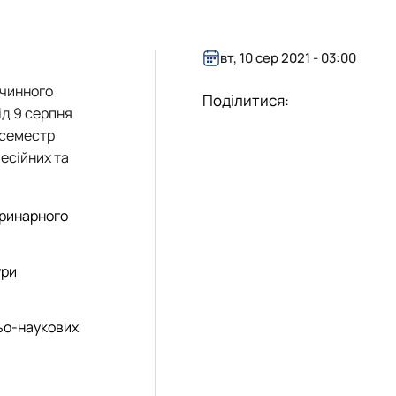
бота зі студентами на базі лабораторії
уртка
ота лабораторії
іяльність лабораторії
вт, 10 сер 2021 - 03:00
 гуртка
 чинного
Поділитися:
ід 9 серпня
 семестр
есійних та
еринарного
ури
ньо-наукових