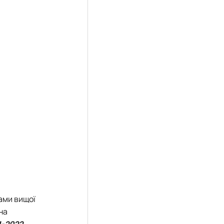
ами вищої
на