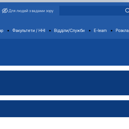
Для людей з вадами зору
ments
ар
Факультети / ННІ
Відділи/Служби
E-learn
Розкл
ораторії
ка
тка
ка
-технічна база лабораторії