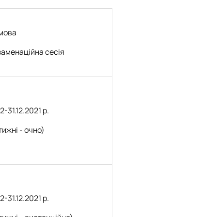
мова
заменаційна сесія
12-31.12.2021 р.
тижні - очно)
12-31.12.2021 р.