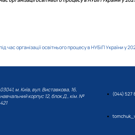
час організації освітнього процесу в НУБіП України у 202
д час організації освітнього процесу в НУБіП України у 20
03041, м. Київ, вул. Виставкова, 16,
(044) 527 
навчальний корпус 12, блок Д., кім. №
421
tomchuk_v