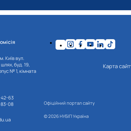
омісія
м. Київ вул.
шлях, буд. 19,
Карта сайт
пус № 1, кімната
-42-63
Офіційний портал сайту
-83-08
© 2026 НУБІП Україна
du.ua