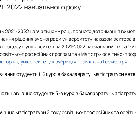
еринарно діагностичних дослідже…
Звіти гуртка
Звіти гуртка
Звіти гуртка
Навчальна ро
021-2022 навчального року
еханізмів регуляції обміну р…
Фотогалерея
Фотогалерея
Час проведення г
Наукова роб
Гуртківці
Виробнича д
Історія досягнень
ни у 2021-2022 навчальному році, повного дотримання вимог
Фотогалерея
нання рішення вченої ради університету
наказом ректора в
 процесу в університеті на 2021-2022 навчальний рік та 1-й
» освітньо-професійних програм та «Магістр» освітньо-проф
бсторінці університету в рубриці
«Розклад на І семестр»
:
вчання студенти 1-2 курсів бакалаврату і магістратури вет
ають навчання студенти 3-4 курсів бакалаврату і магістрат
вчання магістратури 2 року освітньо-професійних та освіт