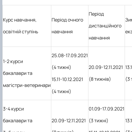
Період
Курс навчання,
Період очного
Зи
дистанційного
освітній ступінь
навчання
ек
навчання
25.08-17.09.2021
1-2 курси
20.09-12.11.2021
13.
(4 тижні)
бакалаври та
(8 тижнів)
(3 
15.11-10.12.2021
магістри-ветеринари
(4 тижні)
3-4 курси
01.09-17.09.2021
20.09-12.11.2021
13.
бакалаври та
(3 тижні)