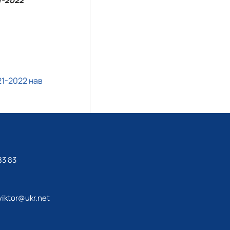
1-2022
21-2022 нав
83 83
iktor@ukr.net