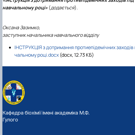
«Інструкція з дотримання протиепідемічних заходів під 
навчальному році»
(
додається
).
Оксана Зазимко,
заступник начальника навчального відділу
ІНСТРУКЦІЯ з дотримання протиепідемічних заходів пі
чальному році.docx
(docx, 12.73 КБ)
Кафедра біохімії імені академіка М.Ф.
Гулого