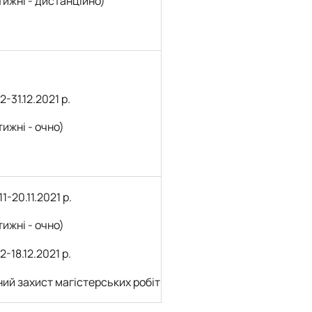
тижні
- дистанційно)
12-31.12.2021 р.
тижні - очно)
11-20.11.2021 р.
тижні - очно)
12-18.12.2021 р.
ний захист магістерських робіт