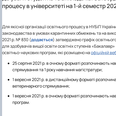
Міжкафедральна навчально-наукова лабораторія вет
Науковий гурток «Ветеринарна клінічна біохімія»
процесу в університеті на 1-й семестр 2
Навчально-методична робота
Науковий гурток «Вивчення молекулярно-біологічних м
Навчально-методична література
Наукові школи
Культурно-виховна робота
Аспірантура
Для якісної організації освітнього процесу в НУБіП Украї
законодавства в умовах карантинних обмежень та на вико
2021 р. № 830 (
додається
) затверджено графік освітнього
для здобувачів вищої освіти освітніх ступенів «Бакалавр
освітньо-наукових програм, які розміщено на
офіційній ве
25 серпня 2021 р. в очному форматі розпочинають на
спрямування та 1 року навчання магістратури;
1 вересня 2021 р. в дистанційному форматі розпочин
ветеринарного спрямування;
1 вересня 2021 р. в очному форматі розпочинають на
програм.