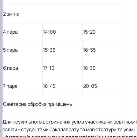
2 зміна
4 пара
14-00
15-20
5 пара
15-35
16-55
6 пара
17-10
18-30
7 пара
18-45
20-05
Санітарна обробка приміщень
Для неухильного дотримання усіма учасниками освітньог
освіти - студентами бакалаврату та магістратури та усім