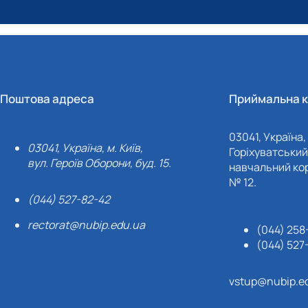
Поштова адреса
Приймальна к
03041, Україна, 
03041, Україна, м. Київ,
Горіхуватський 
вул. Героїв Оборони, буд. 15.
навчальний кор
№ 12.
(044) 527-82-42
rectorat@nubip.edu.ua
(044) 258
(044) 527
vstup@nubip.e