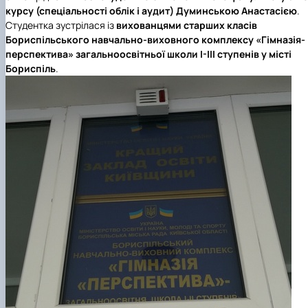
Підготовка до вступу в аспірантуру
Інформація і політика
курсу (спеціальності облік і аудит) Думинською Анастасією
.
Правила прийому 2026
HistoryEU
Студентка зустрілася із
вихованцями старших класів
Контактні дані
Бориспільського навчально-виховного комплексу «Гімназія-
Профорієнтаційна діяльність
перспектива» загальноосвітньої школи І-ІІІ ступенів у місті
Профорієнтаційна робота
Бориспіль
.
Дні відкритих дверей