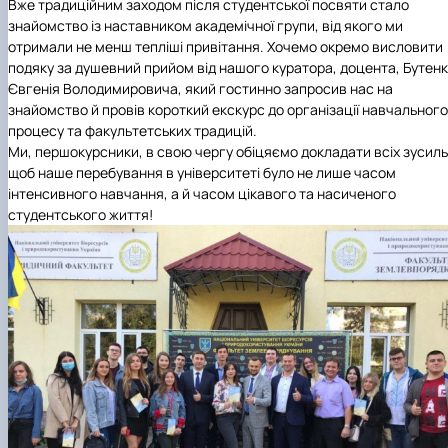
Вже традиційним заходом після студентської посвяти стало
знайомство із наставником академічної групи, від якого ми
отримали не менш тепліші привітання. Хочемо окремо висловити
подяку за душевний прийом від нашого куратора, доцента, Бутен
Євгенія Володимировича, який гостинно запросив нас на
знайомство й провів короткий екскурс до організації навчального
процесу та факультетських традицій.
Ми, першокурсники, в свою чергу обіцяємо докладати всіх зусиль
щоб наше перебування в університеті було не лише часом
інтенсивного навчання, а й часом цікавого та насиченого
студентського життя!