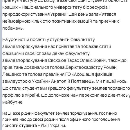
прагнули вступу до Вишу, а вже сьогодні студенти одного із
кращих – Національного університету біоресурсів і
природокористування України. Цей день запам'ятався
неймовірною кількістю позитивних емоцій та приємних
побажань.
На урочистій посвяті у студенти факультету
землевпорядкування нас привітав та побажав стати
фахівцями своєї справи декан факультету
землевпорядкування Євсюков Тарас Олексійович, також до
привітань доєдналися голова Держгеокадастру Роман
Лещенко та голова правління ГО «Асоціація фахівців
землеустрою України» Анатолій Полтавець. Ми пишаймось,
що стали студентами кращого факультету землевпорядного
профілю в Україні, що допоможе нам переконливо дивитись 
майбутнє.
Наш, вже рідний факультет землевпорядкування, гостинно
прийняв нас до своєї родини після офіційного проголошення
присяги студента НУБіП України.