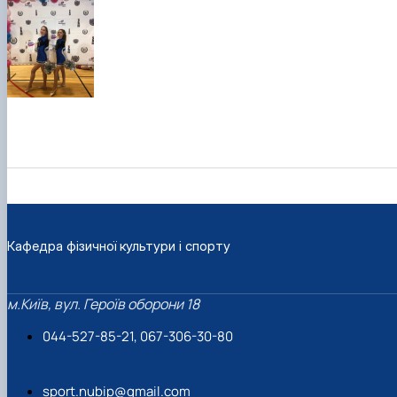
Кафедра фізичної культури і спорту
м.Київ, вул. Героїв оборони 18
044-527-85-21, 067-306-30-80
sport.nubip@gmail.com