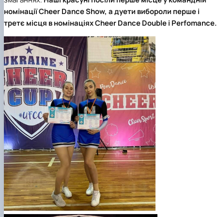
Вибіркові дисципліни
номінації Cheer Dance Show, а дуети вибороли
перше
і
Практична підготовка
третє місця
в номінаціях Cheer Dance Double і Perfomance.
Гостьові лекції
Атестація здобувачів
Результати анкетування
Додаткова (супровідна) інформація
Акредитація
Договори про співпрацю