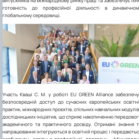
випускників на міжнародному ринку праці та забезпечує їх
готовність до професійної діяльності в динамічном
глобальному середовищі.
Участь Кваші С. М. у роботі EU GREEN Alliance забезпечу
безпосередній доступ до сучасних європейських освітні
практик, міжнародних проєктів, спільних навчальних модулів
дослідницьких ініціатив, що сприяє накопиченню передово
академічного та практичного досвіду. Отримані знання т
напрацювання інтегруються в освітній процес і передають