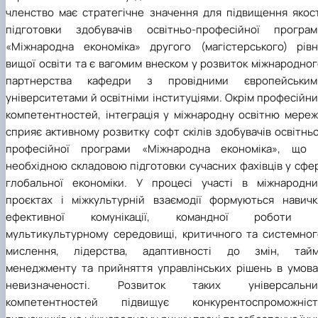
членство має стратегічне значення для підвищення якост
підготовки здобувачів освітньо-професійної програм
«Міжнародна економіка» другого (магістерського) рівн
вищої освіти та є вагомим внеском у розвиток міжнародно
партнерства кафедри з провідними європейським
університетами й освітніми інституціями. Окрім професійн
компетентностей, інтеграція у міжнародну освітню мереж
сприяє активному розвитку софт скілів здобувачів освітнь
професійної програми «Міжнародна економіка», що 
необхідною складовою підготовки сучасних фахівців у сфе
глобальної економіки. У процесі участі в міжнародни
проєктах і міжкультурній взаємодії формуються навичк
ефективної комунікації, командної роботи 
мультикультурному середовищі, критичного та системног
мислення, лідерства, адаптивності до змін, тайм
менеджменту та прийняття управлінських рішень в умова
невизначеності. Розвиток таких універсальни
компетентностей підвищує конкурентоспроможніст