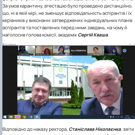
Сторінка аспіранта
За умов карантину, атестацію було проведено дистанційно,
що, ні в якій мірі, не зменшує відповідальність аспірантів і їх
керівників у виконанні затверджених індивідуальних планів
аспірантів та поставлених перед ними завдань, на чому й
наголосив голова комісії, академік
Сергій Кваша
.
Відповідно до наказу ректора,
Станіслава Ніколаєнка
, звіти