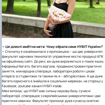
— Це доволі амбітна мета. Чому обрала саме НУБіП України?
— Спочатку я ознайомилася з пропозицією – що дає університет,
факультет харчових технологій і управління якістю продукції АПК
на офіційному сайті. До речі, він дуже вирізняється з-поміж інших.
Інформації багато, багато відгуків, продемонстровані практичні
заняття, міжнародна співпраця, лабораторні роботи і цікаві
інтерв’ю зі студентами та такими як я – абітурієнтами. А ще дуже
багато корисного я знайшла в соціальних мережах, на сторінці у
Facebook, youtube-каналі НУБіП.inside.
Мені імпонує, що НУБіП має сильну наукову базу, сучасні
лабораторії, співпрацює з європейськими університетами і дає
практичні навички. Факультет пропонує дуже сучасну освітню