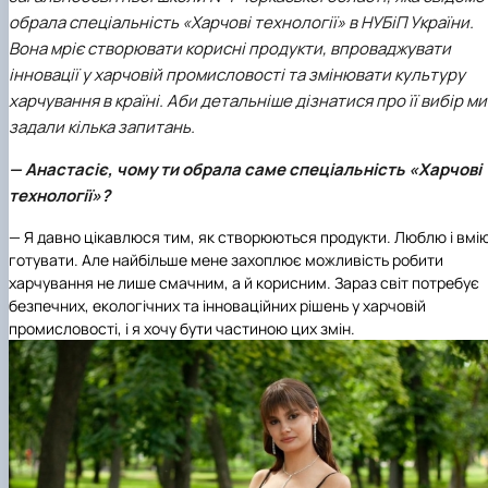
обрала спеціальність «Харчові технології» в НУБіП України.
Вона мріє створювати корисні продукти, впроваджувати
інновації у харчовій промисловості та змінювати культуру
харчування в країні. Аби детальніше дізнатися про її вибір ми
задали кілька запитань.
— Анастасіє, чому ти обрала саме спеціальність «Харчові
технології»?
— Я давно цікавлюся тим, як створюються продукти. Люблю і вмі
готувати. Але найбільше мене захоплює можливість робити
харчування не лише смачним, а й корисним. Зараз світ потребує
безпечних, екологічних та інноваційних рішень у харчовій
промисловості, і я хочу бути частиною цих змін.