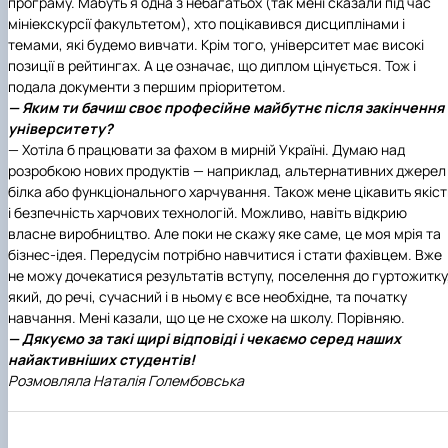
програму. Мабуть я одна з небагатьох (так мені сказали під час
мініекскурсії факультетом), хто поцікавився дисциплінами і
темами, які будемо вивчати. Крім того, університет має високі
позиції в рейтингах. А це означає, що диплом цінується. Тож і
подала документи з першим пріоритетом.
— Яким ти бачиш своє професійне майбутнє після закінчення
університету?
— Хотіла б працювати за фахом в мирній Україні. Думаю над
розробкою нових продуктів — наприклад, альтернативних джерел
білка або функціонального харчування. Також мене цікавить якіст
і безпечність харчових технологій. Можливо, навіть відкрию
власне виробництво. Але поки не скажу яке саме, це моя мрія та
бізнес-ідея. Передусім потрібно навчитися і стати фахівцем. Вже
не можу дочекатися результатів вступу, поселення до гуртожитку
який, до речі, сучасний і в ньому є все необхідне, та початку
навчання. Мені казали, що це не схоже на школу. Порівняю.
— Дякуємо за такі щирі відповіді і чекаємо серед наших
найактивніших студентів!
Розмовляла Наталія Голембовська