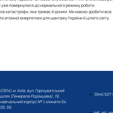
ЕС уже повернулися до нормального режиму роботи.
дків катастрофи, яка триває й донині. Ми маємо зробити все,
 атомної енергетики для шантажу України й цілого світу.
03041, м. Київ, вул. Горіхуватський
(044) 527-
шлях (Генерала Родімцева), 19,
навчальний корпус № 1, кімнати 54,
55, 56.
kaf_ist_po