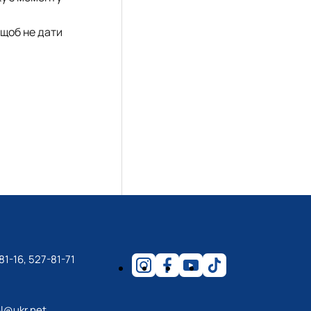
 щоб не дати
81-16, 527-81-71
l@ukr.net