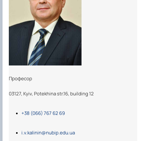
Професор
03127, Kyiv, Potekhina str.16, building 12
+38 (066) 767 62 69
i.v.kalinin@nubip.edu.ua