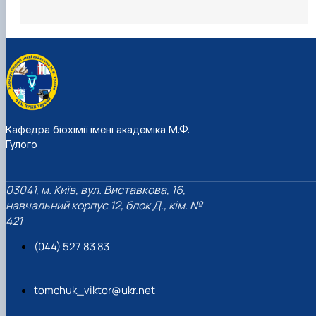
M. P. Drahomanov (2020); Acknowledgment of the Kyiv
Territorial Branch of the NAS of Ukraine (2022); Certificate of
Honor of the Dean of the Faculty of Foreign Languages of
the National University of Education and Science of Ukraine
(2022).
Кафедра біохімії імені академіка М.Ф.
Гулого
03041, м. Київ, вул. Виставкова, 16,
навчальний корпус 12, блок Д., кім. №
421
(044) 527 83 83
tomchuk_viktor@ukr.net