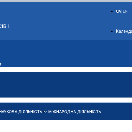
UA
EN
ІВ І
Depart
Календ
в
НАУКОВА ДІЯЛЬНІСТЬ
МІЖНАРОДНА ДІЯЛЬНІСТЬ