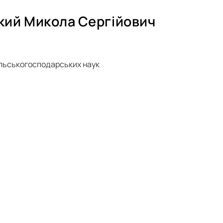
кий Микола Сергійович
льськогосподарських наук
осліджень: