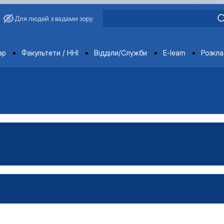
Для людей з вадами зору
ments
ар
Факультети / ННІ
Відділи/Служби
E-learn
Розкл