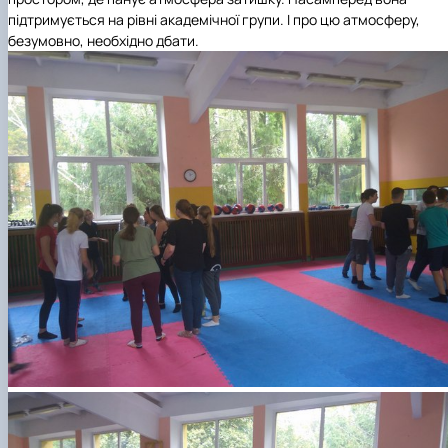
Підготовка до вступу в аспірантуру
Інформація і політика
підтримується на рівні академічної групи. І про цю атмосферу,
Правила прийому 2026
HistoryEU
безумовно, необхідно дбати.
Контактні дані
Профорієнтаційна діяльність
Профорієнтаційна робота
Дні відкритих дверей