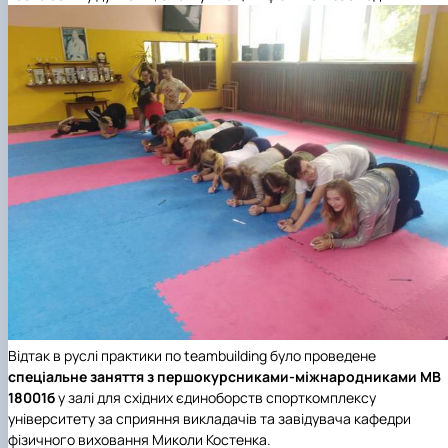
Відтак в руслі практики по teambuilding було проведене
спеціальне заняття з першокурсниками-міжнародниками МВ
18001б
у залі для східних єдиноборств спорткомплексу
університету за сприяння викладачів та завідувача кафедри
фізичного виховання Миколи Костенка.