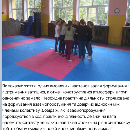
Як показує життя, одних вмовлянь і настанов задля формування і
підтримання затишної, а отже і конструктивної атмосфери в групі
однозначно замало. Необхідна практична діяльність, спрямована
на формування взаємопорозуміння та довірчих відносин між
членами колективу. Довіра ж, як і взаємопорозуміння
породжуються в ході практичної діяльності, де значна вага
належить контакту не тільки і навіть не стільки на рівні синтаксису
тобто обміну думками, але й у площині фізичної взаємодії.