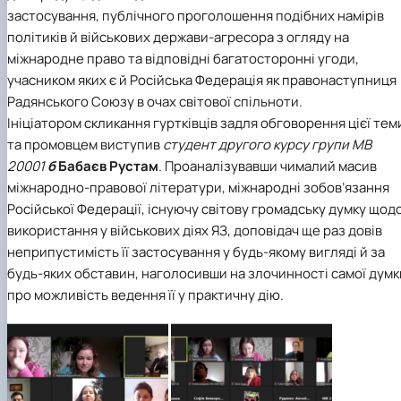
застосування, публічного проголошення подібних намірів
політиків й військових держави-агресора з огляду на
міжнародне право та відповідні багатосторонні угоди,
учасником яких є й Російська Федерація як правонаступниця
Радянського Союзу в очах світової спільноти.
Ініціатором скликання гуртківців задля обговорення цієї тем
та промовцем виступив
студент другого курсу групи МВ
20001
б
Бабаєв Рустам
. Проаналізувавши чималий масив
міжнародно-правової літератури, міжнародні зобов’язання
Російської Федерації, існуючу світову громадську думку щод
використання у військових діях ЯЗ, доповідач ще раз довів
неприпустимість її застосування у будь-якому вигляді й за
будь-яких обставин, наголосивши на злочинності самої думк
про можливість ведення її у практичну дію.