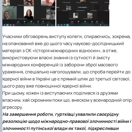
Учасники обговорень виступу колеги, спираючись, зокрема,
на опанований вже до цього часу науково-дослідницький
матеріал з ОК «Історія міжнародних відносин», а отже,
використовуючи власні знання із сутності й змісту
міжнародних конференцій із заборони зброї масового
ураження, спеціально наголошували, що спроба перейти до
ядерної війни в Україні це є прямий шлях до третьої світової,
цього разу вже повноцінної ядерної війни.
При цьому, кожен із виступаючих поділився із друзями
власним, хай скромним поки що, внеском у всенародний опір
агресору.
На завершення роботи, гуртківці ухвалили своєрідну
резолюцію щодо міжнародно-правової злочинності війни і
злочинності путінської влади як такої, підкресливши