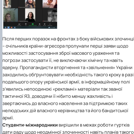
Підготовка до вступу в аспірантуру
Інформація і політика
Правила прийому 2026
HistoryEU
Контактні дані
Профорієнтаційна діяльність
Профорієнтаційна робота
Дні відкритих дверей
Після перших поразок на фронтах з боку військових злочинц
– очільників країни-агресора пролунали перші заяви щодо
можливості застосування зброї масового ураження та
погрози застосувати її, не виключаючи хімічну та навіть
ядерну. Пропагандисти вторгнення та «звільнення» України
заходились обґрунтовувати необхідність такого кроку в разі
подальшого опору української армії, в інформаційному полі
з’явились непоодинокі «рекламні» матеріали так званої
тактичної ЯЗ, доводячи її нібито меншу жахливість і
звертаючись до власного населення за підтримкою таких
нелюдських дій власного керівництва та його бандитської
армії.
Студенти-міжнародники
вирішили в межах роботи гуртків
дати раду щодо неодмінної злочинності навіть планів такого