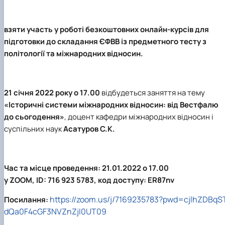
Підготовка до вступу в аспірантуру
Інформація і політика
Правила прийому 2026
HistoryEU
Контактні дані
взяти участь у роботі безкоштовних онлайн-курсів для
Профорієнтаційна діяльність
підготовки до складання ЄФВВ із предметного тесту з
Профорієнтаційна робота
політології та міжнародних відносин.
Дні відкритих дверей
21 січня 2022 року о 17.00
відбудеться заняття на тему
«Історичні системи міжнародних відносин: від Вестфалю
до сьогодення»
, доцент кафедри міжнародних відносин і
суспільних наук
Асатуров С.К.
Час та місце проведення:
21.01.2022 о 17.00
у ZOOM, ID: 716 923 5783, код доступу: ER87nv
https://zoom.us/j/7169235783?pwd=cjlhZDBqS
Посилання:
dQa0F4cGF3NVZnZjI0UT09