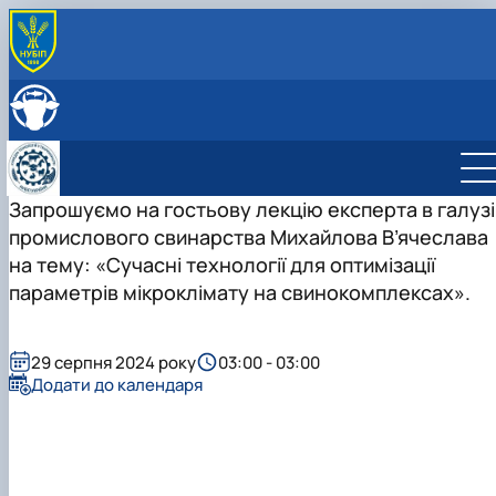
ПРО КАФЕДРУ
Головна
СКЛАД КАФЕДРИ
Історія кафедри
ОСВІТНЯ ДІЯЛЬНІСТЬ
Навчально-науково-виробничі лабораторії
Навчальна робота
НАУКОВА ДІЯЛЬНІСТЬ
Співпраця з роботодавцями
Навчальні лабораторії
Наукова робота
Запрошуємо на гостьову лекцію експерта в галузі
МІЖНАРОДНА ДІЯЛЬНІСТЬ
Відеотур кафедрою
Сертифікатні курси
Дорадча діяльність
промислового свинарства Михайлова В’ячеслава
Фотогалерея
Наукові гуртки
на тему: «Сучасні технології для оптимізації
Робочі програми
Підготовка аспірантів та докторантів
параметрів мікроклімату на свинокомплексах».
Практика студентів
Наукові здобутки кафедри
29 серпня 2024 року
03:00 - 03:00
Додати до календаря