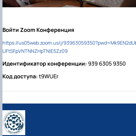
Войти Zoom Конференция
https://us05web.zoom.us/j/93963059350?pwd=Mk9EN2dU
UFtSFpVNTNNZHpTNlE5Zz09
Идентификатор конференции:
939 6305 9350
Код доступа:
t9WUEr