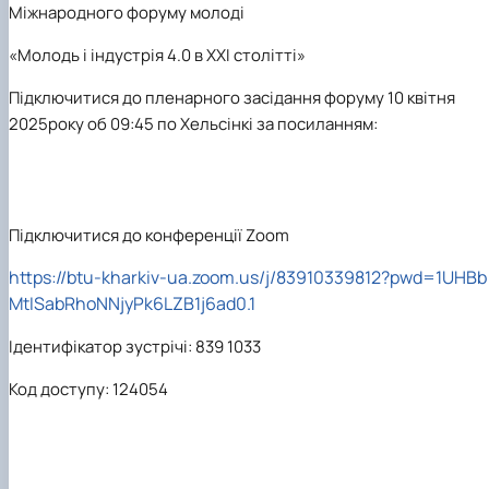
Міжнародного форуму молоді
«Молодь і індустрія 4.0 в XXI столітті»
Підключитися до пленарного засідання форуму 10 квітня
2025року об 09:45 по Хельсінкі за посиланням:
Підключитися до конференції Zoom
https://btu-kharkiv-ua.zoom.us/j/83910339812?pwd=1UHBb
MtISabRhoNNjyPk6LZB1j6ad0.1
Ідентифікатор зустрічі: 839 1033
Код доступу: 124054