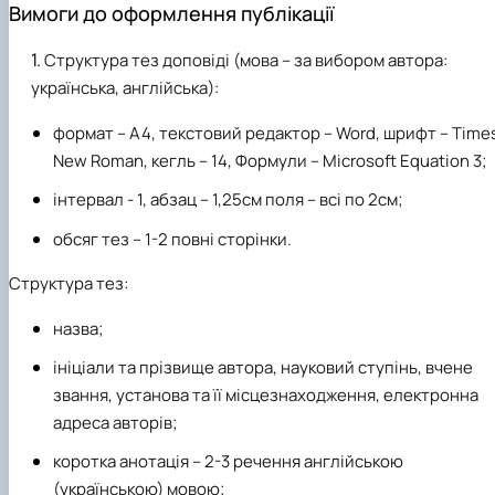
Вимоги до оформлення публікації
Структура тез доповіді (мова – за вибором автора:
українська, англійська):
формат – А4, текстовий редактор – Word, шрифт – Time
New Roman, кегль – 14, Формули – Microsoft Equation 3;
інтервал - 1, абзац – 1,25см поля – всі по 2см;
обсяг тез – 1-2 повні сторінки.
Структура тез:
назва;
ініціали та прізвище автора, науковий ступінь, вчене
звання, установа та її місцезнаходження, електронна
адреса авторів;
коротка анотація – 2-3 речення англійською
(українською) мовою;