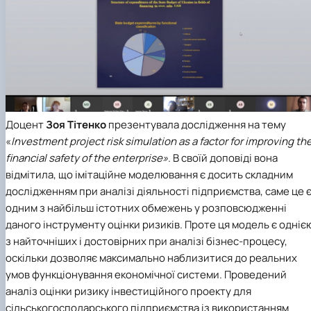
Доцент
Зоя Тітенко
презентувала дослідження на тему
«
Investment project risk simulation as a factor for improving th
financial safety of the enterprise»
. В своїй доповіді вона
відмітила, що імітаційне моделювання є досить складним
дослідженням при аналізі діяльності підприємства, саме це 
одним з найбільш істотних обмежень у розповсюдженні
даного інструменту оцінки ризиків. Проте ця модель є одніє
з найточніших і достовірних при аналізі бізнес-процесу,
оскільки дозволяє максимально наблизитися до реальних
умов функціонування економічної системи. Проведений
аналіз оцінки ризику інвестиційного проекту для
сільськогосподарського підприємства із використанням