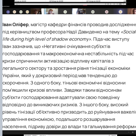
Іван Оліфер
, магістр кафедри фінансів проводив дослідженн
під керівництвом професора Надії Давиденко на тему
«Social
life during high level of shadow economy»
. Піда час виступу
Іван зазначив, що «Негативні очікування суб’єктів
господарювання та макроекономічна нестабільність під час
кризи спричинили активізацію відпливу капіталів з
легального сектору та зростання рівня тінізації економіки
України, який у докризовий період мав тенденцію до
скорочення. З одного боку, тіньові економічні відносини
пом’якшили кризові впливи. Завдяки таким відносинам
суб’єкти господарювання адаптували свою поведінку
відповідно до виникаючих ризиків. З іншого боку, високий
рівень тінізації об’єктивно призводить до руйнування важелі
управління економікою, подальшого розшарування
населення, підриву довіри до влади та гальмування реформ»