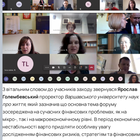
З вітальним словом до учасників заходу звернувся
Ярослав
Голембевський
проректор
Варшавського університету наук
про життя
, який зазначив що основна тема форуму
зосереджена на сучасних фінансових проблемах, як на
мікро-, так і на макроекономічному рівні. В період економічно
нестабільності варто приділяти особливу увагу
дослідженням фінансових ризиків, стратегіям та фінансовим