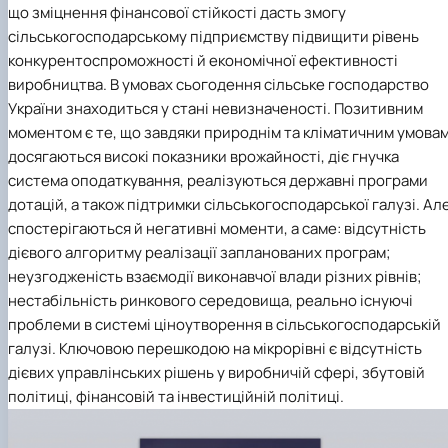
що зміцнення фінансової стійкості дасть змогу
сільськогосподарському підприємству підвищити рівень
конкурентоспроможності й економічної ефективності
виробництва. В умовах сьогодення сільське господарство
України знаходиться у стані невизначеності. Позитивним
моментом є те, що завдяки природнім та кліматичним умова
досягаються високі показники врожайності, діє гнучка
система оподаткування, реалізуються державні програми
дотацій, а також підтримки сільськогосподарської галузі. Ал
спостерігаються й негативні моменти, а саме: відсутність
дієвого алгоритму реалізації запланованих програм;
неузгодженість взаємодії виконавчої влади різних рівнів;
нестабільність ринкового середовища, реально існуючі
проблеми в системі ціноутворення в сільськогосподарській
галузі. Ключовою перешкодою на мікрорівні є відсутність
дієвих управлінських рішень у виробничій сфері, збутовій
політиці, фінансовій та інвестиційній політиці.