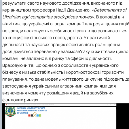
результати свого наукового дослідження, виконаного під
керівництвом професора Надії Давиденко,
«Determinants of
Ukrainian agri companies stock prices moves
». В доповіді він
відмітив, що українські аграрні компанії для розміщення акці
не завжди враховують особливості ринків що розвиваються
та специфіку сільського господарства. У практичній
діяльності та наукових працях ефективність розміщення
досліджується переважно у взаємозв'язку із життєвим цикл
компанії не залежно від ринку та сфери їх діяльності.
Враховуючи те, що однією з особливостей українського
бізнесу є низька стабільність і короткострокові горизонти
планування, то дана модель життєвого циклу не підходить д
застосування українськими аграрними компаніями для
визначення моменту розміщення акцій на зарубіжних
фондових ринках.