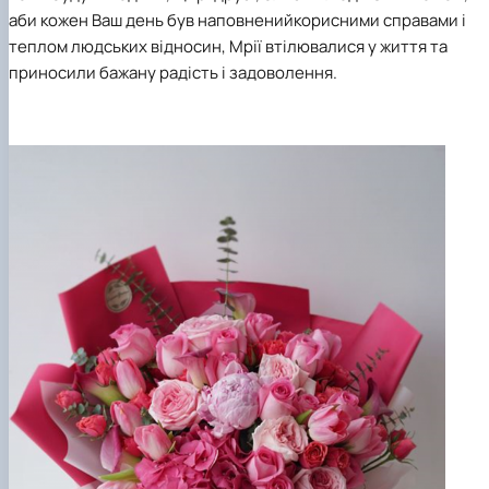
аби кожен Ваш день був наповнений
корисними справами і
теплом людських відносин,
Мрії втілювалися у життя та
приносили бажану радість і задоволення.