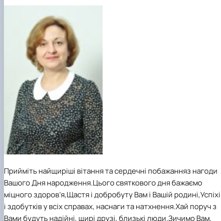
Прийміть найщиріші вітання та сердечні побажання
з нагоди
Вашого Дня народження.
Цього святкового дня бажаємо
міцного здоров’я,
Щастя і добробуту Вам і Вашій родині,
Успіхі
і здобутків у всіх справах, наснаги та натхнення.
Хай поруч з
Вами будуть надійні, щирі друзі, близькі люди.
Зичимо Вам,