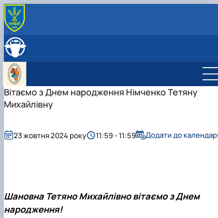
ПРО КАФЕДРУ
Історія кафедри
ОСВІТНЯ ДІЯЛЬНЯСТЬ
Навчально-науково-виробничі лабораторії
Навчальна робота
НАУКОВА ДІЯЛЬНІСТЬ
Можливості працевлаштування
Навчальні лабораторії
Наукова робота
МІЖНАРОДНА ДІЯЛЬНІСТЬ
Фотогалерея
Дорадча діяльність
Міжнародна діяльність кафедри
Вітаємо з Днем народження Німченко Тетяну
СКЛАД КАФЕДРИ
Робочі програми
Наукові гуртки
Стажування в Чеській республіці
Михайлівну
Практика студентів
Підготовка аспірантів та докторантів
Додати до календар
23 жовтня 2024 року
11:59 - 11:59
Шановна Тетяно Михайлівно вітаємо з Днем
народження!