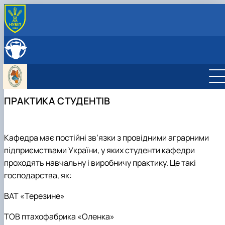
ПРО КАФЕДРУ
Історія кафедри
ОСВІТНЯ ДІЯЛЬНЯСТЬ
Навчально-науково-виробничі лабораторії
Навчальна робота
НАУКОВА ДІЯЛЬНІСТЬ
Можливості працевлаштування
Навчальні лабораторії
Наукова робота
МІЖНАРОДНА ДІЯЛЬНІСТЬ
Фотогалерея
Дорадча діяльність
Міжнародна діяльність кафедри
СКЛАД КАФЕДРИ
ПРАКТИКА СТУДЕНТІВ
Робочі програми
Наукові гуртки
Стажування в Чеській республіці
Практика студентів
Підготовка аспірантів та докторантів
Кафедра має постійні зв’язки з провідними аграрними
підприємствами України, у яких студенти кафедри
проходять навчальну і виробничу практику. Це такі
господарства, як:
ВАТ «Терезине»
ТОВ птахофабрика «Оленка»