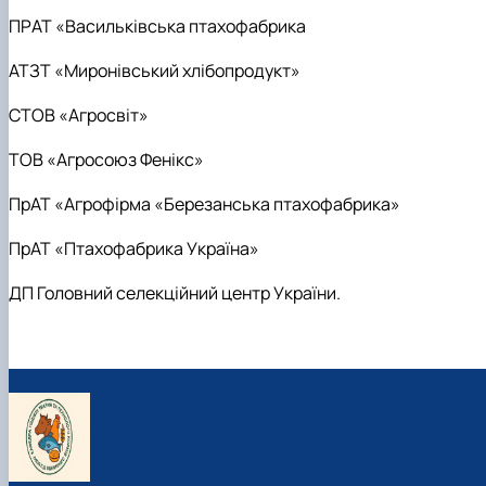
ПРАТ «Васильківська птахофабрика
АТЗТ «Миронівський хлібопродукт»
СТОВ «Агросвіт»
ТОВ «Агросоюз Фенікс»
ПрАТ «Агрофірма «Березанська птахофабрика»
ПрАТ «Птахофабрика Україна»
ДП Головний селекційний центр України.