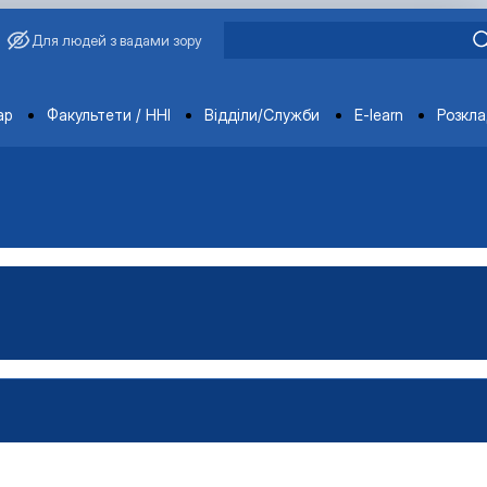
Для людей з вадами зору
ments
ар
Факультети / ННІ
Відділи/Служби
E-learn
Розкл