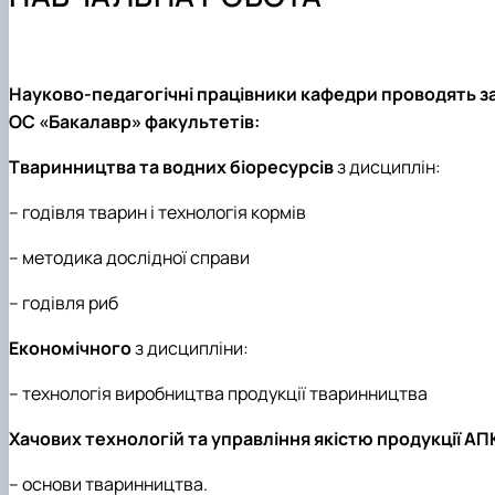
Можливості працевлаштування
Фотогалерея
Наукові гуртки
Робочі програми
Підготовка аспірантів та докторантів
Практика студентів
Науково-педагогічні працівники кафедри проводять з
ОС «Бакалавр» факультетів:
Тваринництва та водних біоресурсів
з дисциплін:
– годівля тварин і технологія кормів
– методика дослідної справи
– годівля риб
Економічного
з дисципліни:
– технологія виробництва продукції тваринництва
Хачових технологій та управління якістю продукції АП
– основи тваринництва.