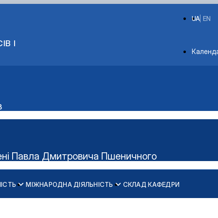
UA
EN
ІВ І
Depart
Календ
в
імені Павла Дмитровича Пшеничного
НІСТЬ
МІЖНАРОДНА ДІЯЛЬНІСТЬ
СКЛАД КАФЕДРИ