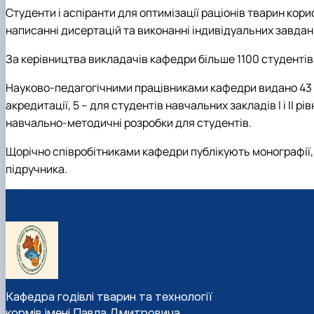
Студенти і аспіранти для оптимізації раціонів тварин ко
написанні дисертацій та виконанні індивідуальних завдан
За керівництва викладачів кафедри більше 1100 студентів
Науково-педагогічними працівниками кафедри видано 43 підр
акредитації, 5 – для студентів навчальних закладів І і ІІ 
навчально-методичні розробки для студентів.
Щорічно співробітниками кафедри публікують монографії,
підручника.
Кафедра годівлі тварин та технології
кормів імені Павла Дмитровича