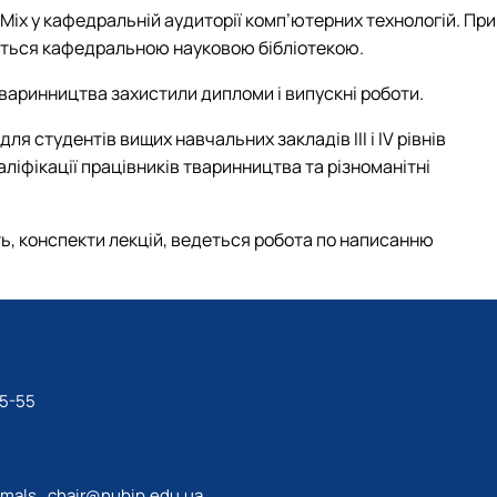
Mix у кафедральній аудиторії комп’ютерних технологій. При
туються кафедральною науковою бібліотекою.
тваринництва захистили дипломи і випускні роботи.
я студентів вищих навчальних закладів ІІІ і IV рівнів
валіфікації працівників тваринництва та різноманітні
ь, конспекти лекцій, ведеться робота по написанню
5-55
imals_chair@nubip.edu.ua