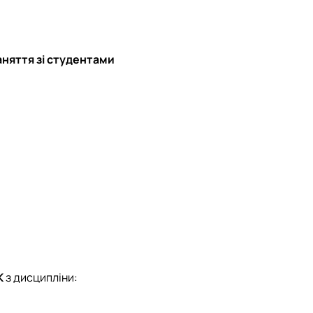
аняття зі студентами
К
з дисципліни: