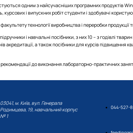
ристуються одним з найсучасніших програмних продуктів Win
ь, курсових і випускних робіт студенти і здобувачі корис
 факультету технології виробництва і переробки продукції 
учники і навчальні посібники, з них 10 – з годівлі тварин дл
рівнів акредитації, а також посібники для курсів підвищення к
 рекомендації до виконання лабораторно-практичних занят
03041, м. Київ, вул. Генерала
044-527-8
Родимцева, 19, навчальний корпус
№ 1
feedingan