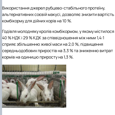
Використання джерел рубцево-стабільного протеїну,
альтернативних соєвій макусі, дозволяє знизити вартість
комбікорму для дійних корів на 10 %.
Годівля молодняку кролів комбікормом, у якому містилося
40 % НДК і 29 % КДК за співвідношення між ними 1,4:1
сприяє збільшенню живої маси на 2,0 %, підвищення
середньодобових приростів на 3,3 % та зниженню витрат
кормів на одиницю приросту на 1,3 %.