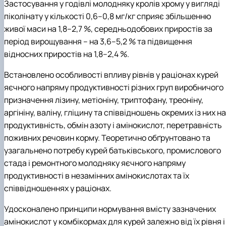
Застосування у годівлі молодняку кролів хрому у вигляді
піколінату у кількості 0,6–0,8 мг/кг сприяє збільшенню
живої маси на 1,8–2,7 %, середньодобових приростів за
період вирощування – на 3,6–5,2 % та підвищення
відносних приростів на 1,8–2,4 %.
Встановлено особливості впливу рівнів у раціонах курей
яєчного напряму продуктивності різних груп виробничого
призначення лізину, метіоніну, триптофану, треоніну,
аргініну, валіну, гліцину та співвідношень окремих із них на
продуктивність, обмін азоту і амінокислот, перетравність
поживних речовин корму. Теоретично обґрунтовано та
узагальнено потребу курей батьківського, промислового
стада і ремонтного молодняку яєчного напряму
продуктивності в незамінних амінокислотах та їх
співвідношеннях у раціонах.
Удосконалено принципи нормування вмісту зазначених
амінокислот у комбікормах для курей залежно від їх рівня і