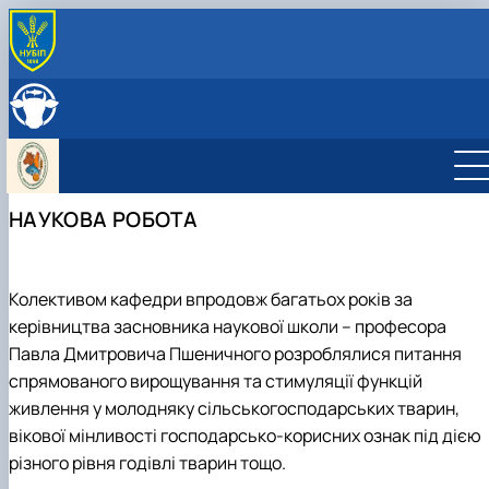
ПРО КАФЕДРУ
Історія кафедри
ОСВІТНЯ ДІЯЛЬНЯСТЬ
Навчально-науково-виробничі лабораторії
Навчальна робота
НАУКОВА ДІЯЛЬНІСТЬ
Можливості працевлаштування
Навчальні лабораторії
Наукова робота
МІЖНАРОДНА ДІЯЛЬНІСТЬ
Фотогалерея
Дорадча діяльність
Міжнародна діяльність кафедри
СКЛАД КАФЕДРИ
НАУКОВА РОБОТА
Робочі програми
Наукові гуртки
Стажування в Чеській республіці
Практика студентів
Підготовка аспірантів та докторантів
Колективом кафедри впродовж багатьох років за
керівництва засновника наукової школи – професора
Павла Дмитровича Пшеничного розроблялися питання
спрямованого вирощування та стимуляції функцій
живлення у молодняку сільськогосподарських тварин,
вікової мінливості господарсько-корисних ознак під дією
різного рівня годівлі тварин тощо.