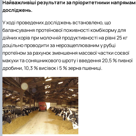
Найважливіші результати за пріоритетними напрямам
досліджень.
У ході проведених досліджень встановлено, що
балансування протеїнової поживності комбікорму для
дійних корів при молочній продуктивності на рівні 25 кг
доцільно проводити за нерозщеплюваним у рубці
протеїном за рахунок зменшення масової частки соєвої
макухи та соняшникового шроту і введення 20,5 % пивної
дробини, 10,3 % висівок і 5 % зерна пшениці.