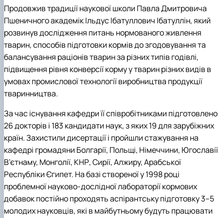
Продовжив традиції наукової школи Павла Дмитровича
Пшеничного академік Ільдус Ібатуллович Ібатуллін, який
розвинув дослідження питань нормованого живлення
тварин, способів підготовки кормів до згодовування та
балансування раціонів тварин за різних типів годівлі,
підвищення рівня конверсії корму у тварин різних видів в
умовах промислової технології виробництва продукції
тваринництва.
За час існування кафедри її співробітниками підготовлено
26 докторів і 183 кандидати наук, з яких 19 для зарубіжних
країн. Захистили дисертації і пройшли стажування на
кафедрі громадяни Болгарії, Польщі, Німеччини, Югославії
В’єтнаму, Монголії, КНР, Сирії, Алжиру, Арабської
Республіки Єгипет. На базі створеної у 1998 році
проблемної науково-дослідної лабораторії кормових
добавок постійно проходять аспірантську підготовку 3–5
молодих науковців, які в майбутньому будуть працювати