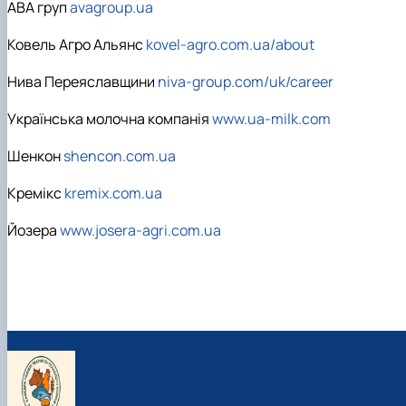
АВА груп
avagroup.ua
Ковель Агро Альянс
kovel-agro.com.ua/about
Нива Переяславщини
niva-group.com/uk/career
Українська молочна компанія
www.ua-milk.com
Шенкон
shencon.com.ua
Кремікс
kremix.com.ua
Йозера
www.josera-agri.com.ua