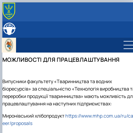
ПРО КАФЕДРУ
Історія кафедри
ОСВІТНЯ ДІЯЛЬНЯСТЬ
Навчально-науково-виробничі лабораторії
Навчальна робота
НАУКОВА ДІЯЛЬНІСТЬ
Можливості працевлаштування
Навчальні лабораторії
Наукова робота
МІЖНАРОДНА ДІЯЛЬНІСТЬ
Фотогалерея
Дорадча діяльність
Міжнародна діяльність кафедри
СКЛАД КАФЕДРИ
МОЖЛИВОСТІ ДЛЯ ПРАЦЕВЛАШТУВАННЯ
Робочі програми
Наукові гуртки
Стажування в Чеській республіці
Практика студентів
Підготовка аспірантів та докторантів
Випусники факультету «Тваринництва та водних
біоресурсів» за спеціальністю «Технологія виробництва т
переробки продукції тваринництва» мають можливість дл
працевлаштування на наступних підприємствах:
Миронівський хлібопродукт
https://www.mhp.com.ua/ru/ca
eer/proposals