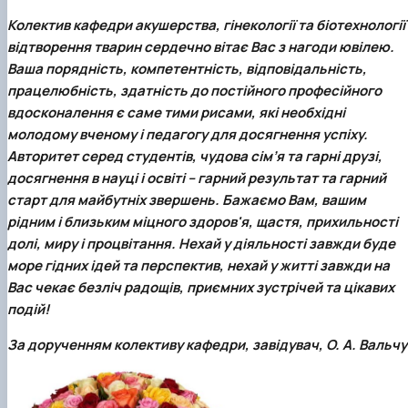
Колектив кафедри акушерства, гінекології та біотехнології
відтворення тварин сердечно вітає Вас з нагоди ювілею.
Ваша порядність, компетентність, відповідальність,
працелюбність, здатність до постійного професійного
вдосконалення є саме тими рисами, які необхідні
молодому вченому і педагогу для досягнення успіху.
Авторитет серед студентів, чудова сім’я та гарні друзі,
досягнення в науці і освіті – гарний результат та гарний
старт для майбутніх звершень. Бажаємо Вам, вашим
рідним і близьким міцного здоров'я, щастя, прихильності
долі, миру і процвітання. Нехай у діяльності завжди буде
море гідних ідей та перспектив, нехай у житті завжди на
Вас чекає безліч радощів, приємних зустрічей та цікавих
подій!
За дорученням колективу кафедри, завідувач,
О. А. Вальчу