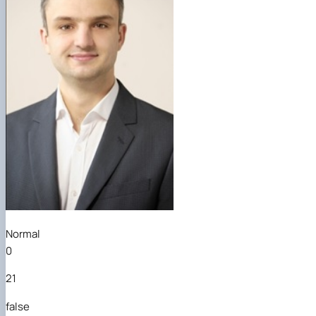
Normal
0
21
false