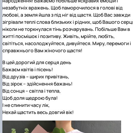
народження! Бажаємо побільше яскравих емоцій і
незабутніх вражень. Щоб паморочилося в голові від
любові, а земля йшла з під ніг від щастя. Щоб Вас завжди
зігрівали теплі слова близьких і рідних, щоб Вашого серц
ніколи не торкнулася тінь розчарувань. Побільше Вам в
житті посмішок і позитиву. Живіть, мрійте, любіть,
світіться, насолоджуйтеся, дивуйтеся. Миру, перемоги і
справжнього Вам жіночого щастя!
В цей дорогий для серця день
Бажаєм квітів і пісень!
Від друзів – щирих привітань,
Від зірок – здійснення бажань!
Від сонця – світла і тепла,
Щоб доля щедрою була!
І не спинити часу лік,
Нехай щастить весь довгий вік!