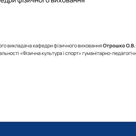
рі фізичної культури і спо…
зичне виховання"
шого викладача кафедри фізичного виховання
Отрошко О.В
ультура і спорт" (ОС"Магістр"…
альності «Фізична культура і спорт» гуманітарно-педагогіч