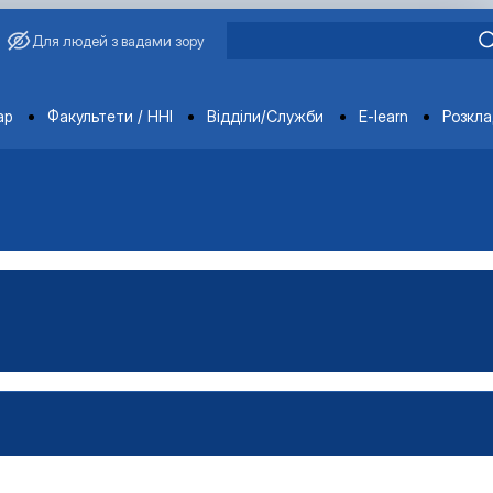
Для людей з вадами зору
ments
ар
Факультети / ННІ
Відділи/Служби
E-learn
Розкл