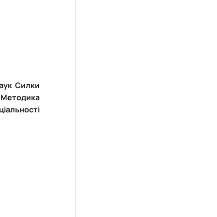
наук Силки
«Методика
ціальності