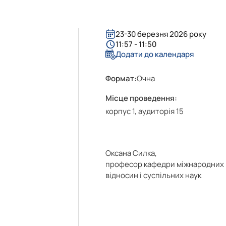
ння і взаємовплив
Міжнародні відносини»
льностей
нями студентів
ри МВіСН
23-30 березня 2026 року
11:57 - 11:50
Додати до календаря
Формат:
Очна
Місце проведення:
корпус 1, аудиторія 15
Оксана Силка,
професор кафедри міжнародних
відносин і суспільних наук