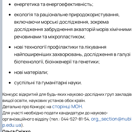
енергетика та енергоефективність;
екологія та раціональне природокористування,
включаючи морські дослідження, зокрема
дослідження забруднення акваторій морів хімічними
речовинами та мікропластиком;
нові технології профілактики та лікування
найпоширеніших захворювань, дослідження в галузі
біотехнології, біоінженерії та генетики;
нові матеріали;
суспільні та гуманітарні науки.
Конкурс відкритий для будь-яких науково-дослідних груп закладів
вищої освіти, наукових установ обох країн.
сторінці МОН
Детально про Конкурс на
.
Для участі необхідно подати кандидатури до науково-
org_section@nubi
організаційного відділу (тел.: 044-527-81-54,
p.edu.ua
).
Ольга Сніжко,