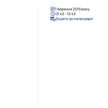
бота зі студентами на базі лабораторії
уртка
ота лабораторії
1 березня 2019 року
іяльність лабораторії
13:43 - 13:43
Додати до календаря
 гуртка