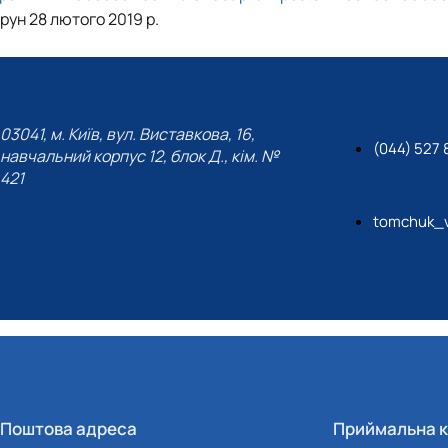
прун 28 лютого 2019 р.
03041, м. Київ, вул. Виставкова, 16,
(044) 527 
навчальний корпус 12, блок Д., кім. №
421
tomchuk_v
Поштова адреса
Приймальна к