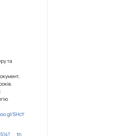
уру та
документ,
років.
і
егію
goo.gl/SHcY
6514?__tn