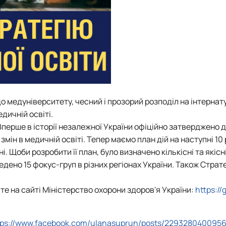
о медуніверситету, чесний і прозорий розподіл на інтернат
дичній освіті.
Вперше в історії незалежної України офіційно затверджено 
ін в медичній освіті. Тепер маємо план дій на наступні 10 
. Щоби розробити її план, було визначено кількісні та якісн
дено 15 фокус-груп в різних регіонах України. Також Страт
те на сайті Міністерство охорони здоров'я України:
https://
tps://www.facebook.com/ulanasuprun/posts/229328040095