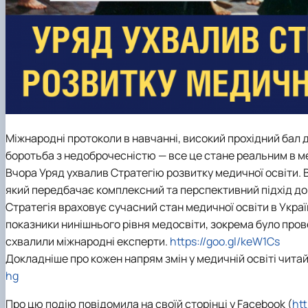
Міжнародні протоколи в навчанні, високий прохідний бал д
боротьба з недоброчесністю — все це стане реальним в ме
Вчора Уряд ухвалив Стратегію розвитку медичної освіти. 
який передбачає комплексний та перспективний підхід до зм
Стратегія враховує сучасний стан медичної освіти в Україні
показники нинішнього рівня медосвіти, зокрема було прове
схвалили міжнародні експерти.
https://goo.gl/keW1Cs
Докладніше про кожен напрям змін у медичній освіті читай
hg
Про цю подію повідомила на своїй сторінці у Facebook (
ht