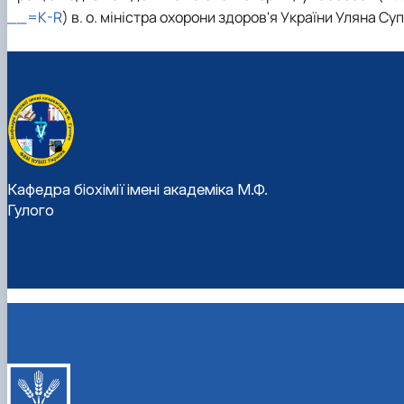
__=K-R
) в. о. міністра охорони здоров'я України Уляна Су
Кафедра біохімії імені академіка М.Ф.
Гулого