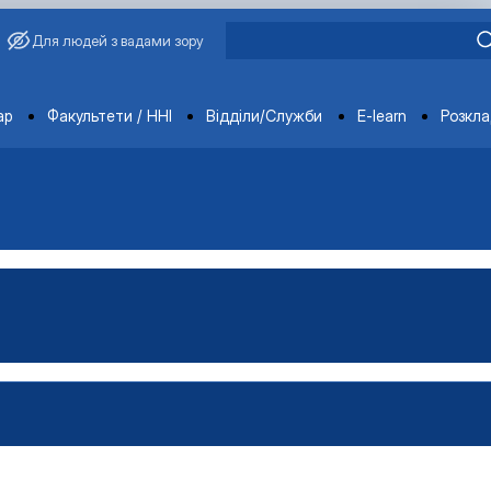
Для людей з вадами зору
ments
ар
Факультети / ННІ
Відділи/Служби
E-learn
Розкл
ораторії
ка
тка
ка
-технічна база лабораторії