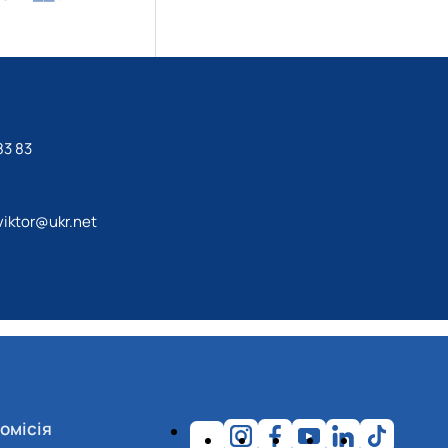
83 83
iktor@ukr.net
омісія