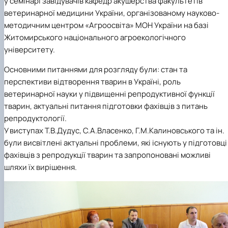
у семінарі завідувачів кафедр акушерства факультетів
ветеринарної медицини України, організованому науково-
методичним центром «Агроосвіта» МОН України на базі
Житомирського національного агроекологічного
університету.
Основними питаннями для розгляду були: стан та
перспективи відтворення тварин в Україні, роль
ветеринарної науки у підвищенні репродуктивної функції
тварин, актуальні питання підготовки фахівців з питань
репродуктології.
У виступах Т.В.Дудус, С.А.Власенко, Г.М.Калиновського та ін.
були висвітлені актуальні проблеми, які існують у підготовці
фахівців з репродукції тварин та запропоновані можливі
шляхи їх вирішення.