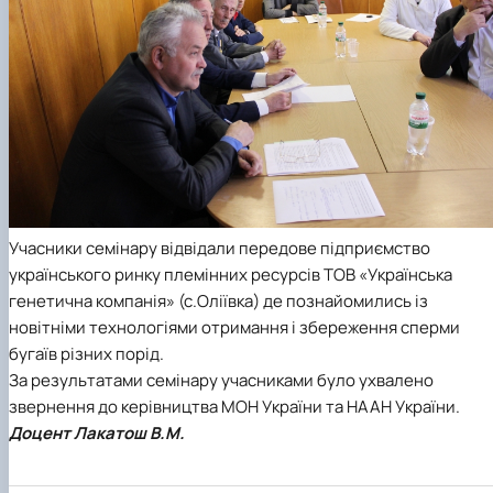
Учасники семінару відвідали передове підприємство
українського ринку племінних ресурсів ТОВ «Українська
генетична компанія» (с.Оліївка) де познайомились із
новітніми технологіями отримання і збереження сперми
бугаїв різних порід.
За результатами семінару учасниками було ухвалено
звернення до керівництва МОН України та НААН України.
Доцент Лакатош В.М.