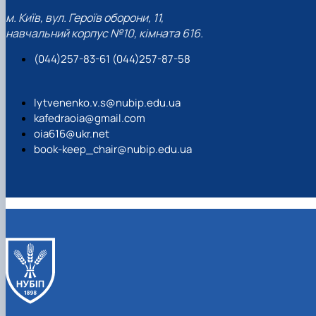
м. Київ, вул. Героїв оборони, 11,
навчальний корпус №10, кімната 616.
(044)257-83-61 (044)257-87-58
lytvenenko.v.s@nubip.edu.ua
kafedraoia@gmail.com
oia616@ukr.net
book-keep_chair@nubip.edu.ua