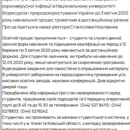
коронавірусної інфекції в Національному університеті
біоресурсів і природокористування України до 3 квітня 2020
року навчальний процес триватиме в дистанційному режимі.
Про це йдеться в наказі ректора Станіслава Ніколаєнка.
Освітній процес призупиняється – студенти та слухачі денної,
заочної форм навчання та підвищення кваліфікації на період з 12
березня по 3 квітня 2020 року навчаються за дистанційною
формою. Для студентів-заочників, які прибули на навчання до
12.03.2020 року, лекції начитуються за скороченою програмою,
буде видане завдання для самостійного опрацювання матеріалу.
В університеті заборонено на період карантину проведення усіх
масових освітніх заходів, наукових конференцій, Днів відкритих
дверей тощо.
Передбачено збір інформації про стан захворюваності серед
студентів, працівників своїх підрозділів та її передачу оперативній
групі до 8.45 та до 15.30 за телефонами: (044) 527 84110; (044)
5278833; (044) 5278242.
Студентам, які проживають за межами студентського містечка, у
тому числі у м. Києві та Київській області, у випадку захворювання
інформувати директорат/деканат відповідного інституту чи