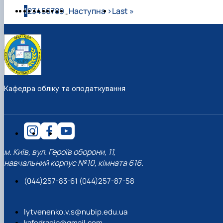
Розбивка на сторінки
Сторінка
Сторінка
Сторінка
Сторінка
Сторінка
Сторінка
Сторінка
Сторінка
Сторінка
Наступна сторінка
Остання сторінка
1
2
3
4
5
6
7
8
9
Наступна ›
Last »
…
Кафедра обліку та оподаткування
м. Київ, вул. Героїв оборони, 11,
навчальний корпус №10, кімната 616.
(044)257-83-61 (044)257-87-58
lytvenenko.v.s@nubip.edu.ua
kafedraoia@gmail.com