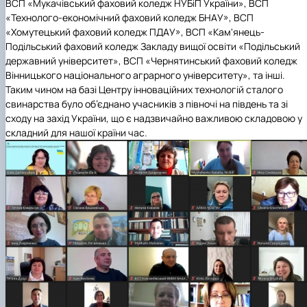
ВСП «Мукачівський фаховий коледж НУБіП України», ВСП
«Технолого-економічний фаховий коледж БНАУ», ВСП
«Хомутецький фаховий коледж ПДАУ», ВСП «Кам'янець-
Подільський фаховий коледж Закладу вищої освіти «Подільський
державний університет», ВСП «Чернятинський фаховий коледж
Вінницького національного аграрного університету», та інші.
Таким чином на базі Центру інноваційних технологій сталого
свинарства було об’єднано учасників з півночі на південь та зі
сходу на захід України, що є надзвичайно важливою складовою у
складний для нашої країни час.