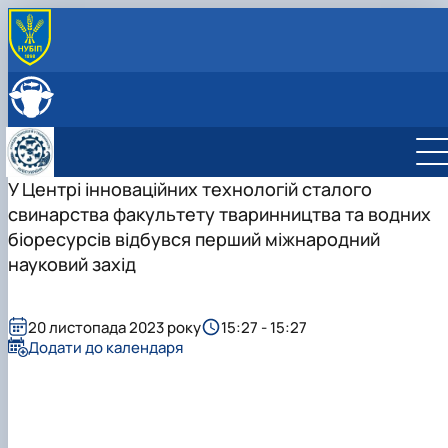
ПРО КАФЕДРУ
Головна
СКЛАД КАФЕДРИ
Історія кафедри
ОСВІТНЯ ДІЯЛЬНІСТЬ
Навчально-науково-виробничі лабораторії
Навчальна робота
НАУКОВА ДІЯЛЬНІСТЬ
Співпраця з роботодавцями
Навчальні лабораторії
Наукова робота
У Центрі інноваційних технологій сталого
МІЖНАРОДНА ДІЯЛЬНІСТЬ
Відеотур кафедрою
Сертифікатні курси
Дорадча діяльність
свинарства факультету тваринництва та водних
Фотогалерея
Наукові гуртки
біоресурсів відбувся перший міжнародний
Робочі програми
Підготовка аспірантів та докторантів
науковий захід
Практика студентів
Наукові здобутки кафедри
20 листопада 2023 року
15:27 - 15:27
Додати до календаря