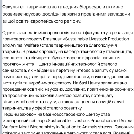
Факультет тваринництва та водних біоресурсів активно
розвиває науково-дослідні зв’язки з провідними закладами
вищої освіти європейського регіону.
Одним із аспектів міжнародної діяльності факультету є реалізація
грантового проекту Erasmus+ «Sustainable Livestock Production
and Animal Welfare (стале тваринництво та благополуччя
тварин)». В рамках проекту на кафедрі технологій у птахівництві,
свинарстві та вівчарстві було створено підрозділ навчання
протягом життя – Центр інноваційних технологій сталого
свинарства, як майданчик перетину інтересів запиту сучасної
науки, закладів вищої та перед вищої освіти, науково-дослідних
інститутів та виробничого сектору. На базі Центу заплановано
проведення освітніх, наукових, дослідних, практично-виробничих
та просвітницьких заходів з метою розвитку потенціалу
вітчизняної освіти та науки, а також зміцнення позицій галузі
тваринництва у сфері сталого розвитку.
Першим заходом на базі новоствореного Центру став
міжнародний вебінар «Sustainable Livestock Production and Animal
Welfare: Meat Biochemistry in Relation to Animals stress». Головним
спікером заходу на запрошення факультету стала асоційований