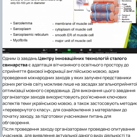
Одним із завдань
Центру інноваційних технологій сталого
свинарства
є адаптація вітчизняного освітнього простору до
сприйняття фахової інформації англійською мовою, адже
проведення міжнародних заходів у яких залучені представники
різних регіонів світу можливе лише на засадах загальноприйнятої
оптимізації мовного середовища. Для виконання цього завдання
організатори заходів використовують роз’яснення ключових
аспектів теми українською мовою, а також застосовують методик
«перевернутого класу», для ознайомлення з матеріалами до
початку заходу, за підготовки учасниками питань для
обговорення.
Після проведення заходу організаторами проведено опитування
учасників, для виявлення актуальної даного виду діяльності та