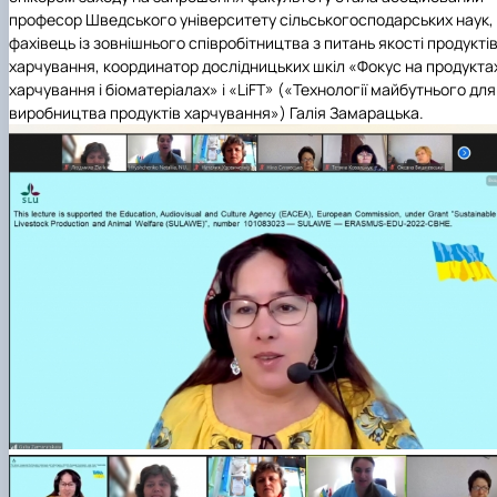
професор Шведського університету сільськогосподарських наук,
фахівець із зовнішнього співробітництва з питань якості продукті
харчування, координатор дослідницьких шкіл «Фокус на продукта
харчування і біоматеріалах» і «LiFT» («Технології майбутнього для
виробництва продуктів харчування») Галія Замарацька.