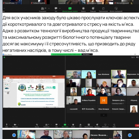
Для всіх учасників заходу було цікаво прослухати ключові аспект
дії короткотривалого та довготривалого стресу на якість м’яса.
Адже з розвитком технології виробництва продукції тваринництв
та максимальному розкритті біологічного потенціалу тварини
досягає максимуму і її стресочутливість, що призводить до ряду
негативних наслідків, в тому числі – вад м’яса.