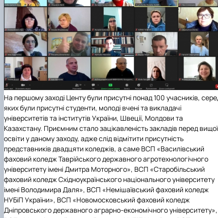
На першому заході Центу були присутні понад 100 учасників, сере
яких були присутні студенти, молоді вчені та викладачі
університетів та інститутів України, Швеції, Молдови та
Казахстану. Приємним стало зацікавленість закладів перед вищої
освіти у даному заходу, адже слід відмітити присутність
представників двадцяти коледжів, а саме ВСП «Василівський
фаховий коледж Таврійського державного агротехнологічного
університету імені Дмитра Моторного», ВСП «Старобільський
фаховий коледж Східноукраїнського національного університету
імені Володимира Даля», ВСП «Немішаївський фаховий коледж
НУБіП України», ВСП «Новомосковський фаховий коледж
Дніпровського державного аграрно-економічного університету»,