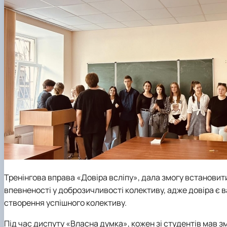
Тренінгова вправа «Довіра всліпу», дала змогу встановит
впевненості у доброзичливості колективу, адже довіра є 
створення успішного колективу.
Під час диспуту «Власна думка», кожен зі студентів мав з