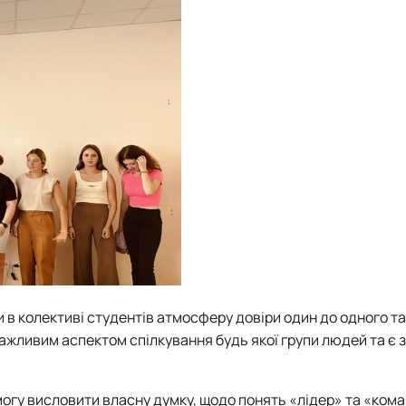
и в колективі студентів атмосферу довіри один до одного та
важливим аспектом спілкування будь якої групи людей та є
могу висловити власну думку, щодо понять «лідер» та «кома