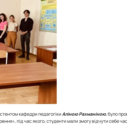
истентом кафедри педагогіки
Аліною Рахманіною
, було пр
ення», під час якого, студенти мали змогу відчути себе ч