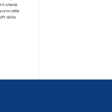
 її членів
дчути себе
t-skills.