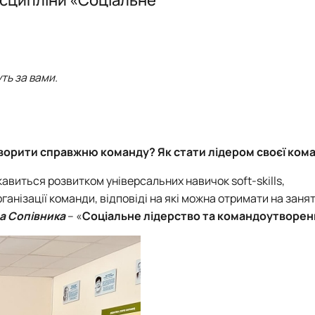
их технологій (Курси поглибле…
уть за вами.
утворити справжню команду? Як стати лідером своєї ком
кавиться розвитком універсальних навичок soft-skills,
анізації команди, відповіді на які можна отримати на заня
а Сопівника
– «
Соціальне лідерство та командоутворен