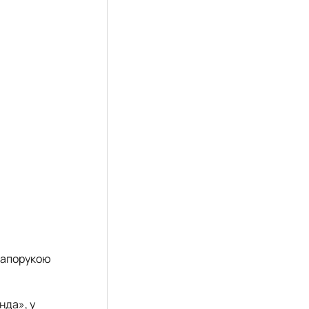
 запорукою
нда», у