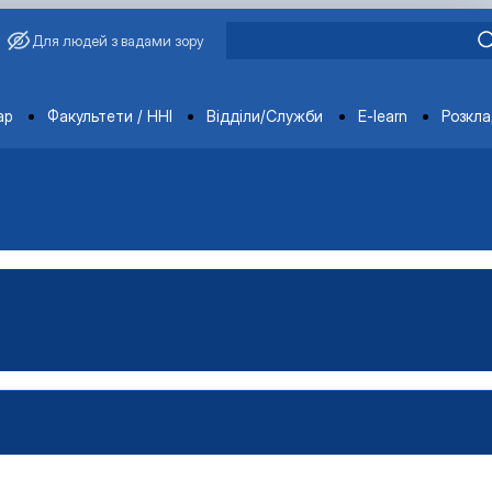
Для людей з вадами зору
ments
ар
Факультети / ННІ
Відділи/Служби
E-learn
Розкл
ьськогосподарської продукц…