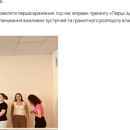
а.
вляти перше враження, під час вправи-тренінгу «Перші зус
анування важливих зустрічей та грамотного розподілу вла