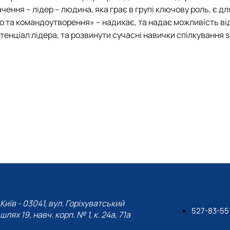
ення – лідер – людина, яка грає в групі ключову роль, є для
во та командоутворення» – надихає, та надає можливість ві
енціал лідера, та розвинути сучасні навички спілкування sof
Київ - 03041, вул. Горіхуватський
527-83-55
шлях 19, навч. корп. № 1, к. 24а, 71а