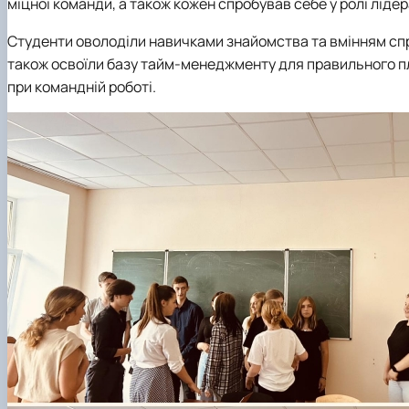
міцної команди, а також кожен спробував себе у ролі лідер
Студенти оволоділи навичками знайомства та вмінням спра
також освоїли базу тайм-менеджменту для правильного пл
при командній роботі.