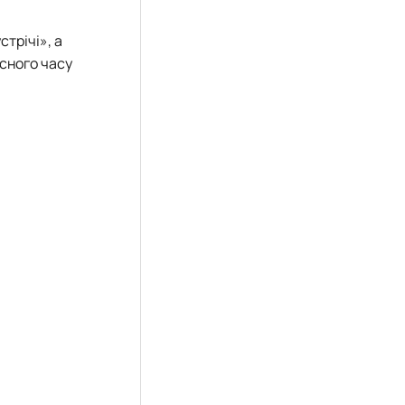
трічі», а
сного часу