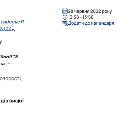
28 червня 2022 року
13:58 - 13:58
Academic R
Додати до календаря
 2022
».
у
ання та
ні
», –
озорості,
дів вищої