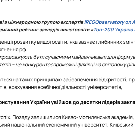
Обговорення ОП
Обговорення ОП
ОС "Магістр"
тві з міжнародною групою експертів
IREGObservatory on 
ічний рейтинг закладів вищої освіти «
Топ-200 Україна
ми
ція"
нції розвитку вищої освіти, яка зазнає глибинних змін 
ргнення рф.
и продовжують бути сучасними майданчиками для формув
тетів – це конкурентоспроможні фахівці на світовому рів
ться на таких принципах: забезпечення відкритості, пр
ів, врахування всебічної діяльності університетів,
истування України увійшов до десятки лідерів закла
успіх. Позаду залишилися Києво-Могилянська академія,
ький національний економічний університет, Київський