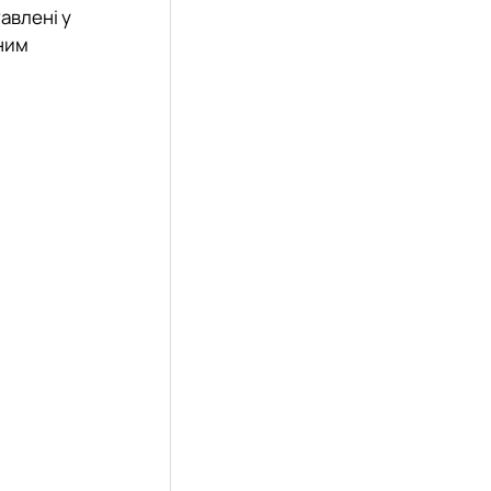
тавлені у
ним