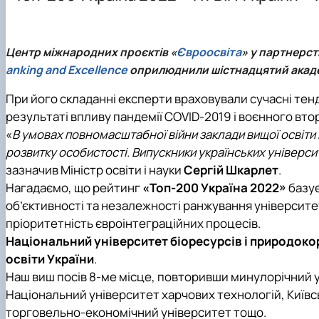
Офіційні документи
Навчально-методична робота
Буклети освітніх програм
Конференції
Тематика магістерських
Курс мікрокваліфікацій "Навігатор з аквафермерства"
Гостьові лекції ОПП "Міжнародна економіка"
AquaNova-SMART
Центр міжнародних проєктів «
Євроосвіта
» у партнерс
Практична підготовка
Digital-Twin-університету
anking and Excellence
оприлюднили шістнадцятий академ
Співпраця з підприємствами, установами, організація
План дій з гендерної рівності та рівних можливостей
Академічна мобільність
Науковий гурток "Глобалізація та європейська інтегра
При його складанні експерти враховували сучасні тенде
Академічна доброчесність
Науковий гурток "Міжнародна економіка"
результаті впливу пандемії COVID-2019 і воєнного вто
Неформальна освіта
Міжнародна діяльність
«
В умовах повномасштабної війни заклади вищої освіт
Інклюзивне середовище
Сторінка аспіранта
розвитку особистості. Випускники українських універси
Психологічна підтримка
зазначив Міністр освіти і науки
Сергій Шкарлет
.
Нагадаємо, що рейтинг
«Топ-200 Україна 2022»
базує
об’єктивності та незалежності ранжування університет
пріоритетність євроінтеграційних процесів.
Національний університет біоресурсів і природокор
освіти України
.
Наш виш посів 8-ме місце, повторивши минулорічний 
Національний університет харчових технологій, Київс
торговельно-економічний університет тощо.