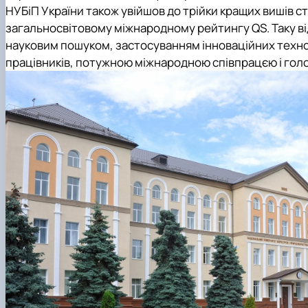
НУБіП України також увійшов до трійки кращих вишів сто
загальносвітовому міжнародному рейтингу QS. Таку в
науковим пошуком, застосуванням інноваційних техно
працівників, потужною міжнародною співпрацєю і гол