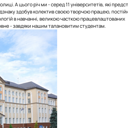
лиці. А цього річ ми - серед 11 університетів, які предс
ідзнаку здобув колектив своєю творчою працею, постій
логій в навчанні, великою часткою працевлаштованих
овне - завдяки нашим талановитим студентам.