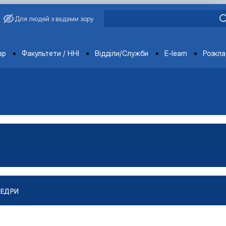
Для людей з вадами зору
ments
ар
Факультети / ННІ
Відділи/Служби
E-learn
Розкл
ФЕДРИ