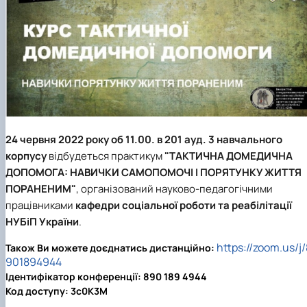
Підготовка до вступу в аспірантуру
Інформація і політика
Правила прийому 2026
HistoryEU
Контактні дані
Профорієнтаційна діяльність
Профорієнтаційна робота
Дні відкритих дверей
24 червня 2022 року об 11.00. в 201 ауд. 3 навчального
корпусу
відбудеться практикум
"ТАКТИЧНА ДОМЕДИЧНА
ДОПОМОГА: НАВИЧКИ САМОПОМОЧІ І ПОРЯТУНКУ ЖИТТЯ
ПОРАНЕНИМ"
,
організований науково-педагогічними
працівниками
кафедри соціальної роботи та реабілітації
НУБіП України
.
https://zoom.us/j/
Також Ви можете доєднатись дистанційно:
901894944
Ідентифікатор конференції:
890 189 4944
Код доступу:
3c0K3M