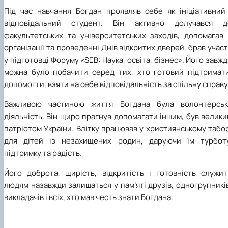
Під час навчання Богдан проявляв себе як ініціативний 
відповідальний студент. Він активно долучався д
факультетських та університетських заходів, допомагав 
організації та проведенні Днів відкритих дверей, брав учас
у підготовці Форуму «SEB: Наука, освіта, бізнес». Його завж
можна було побачити серед тих, хто готовий підтримати
допомогти, взяти на себе відповідальність за спільну справу
Важливою частиною життя Богдана була волонтерськ
діяльність. Він щиро прагнув допомагати іншим, був велик
патріотом України. Влітку працював у християнському табо
для дітей із незахищених родин, даруючи їм турботу
підтримку та радість.
Його доброта, щирість, відкритість і готовність служит
людям назавжди залишаться у пам’яті друзів, одногрупникі
викладачів і всіх, хто мав честь знати Богдана.