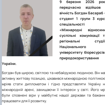
9 березня 2026 рок
передчасно відійшов 
вічність Богдан Басараб 
студент 1 групи 3 курс
спеціальності
«Міжнародні відносини
суспільні комунікації т
регіональні студії
Національного
університету біоресурсів
природокористування
України.
Богдан був щирою, світлою та небайдужою людиною. Він ма
активну життєву позицію, цікавився міжнародною політико
мріяв стати дипломатом і гідно представляти Україну н
міжнародній арені, захищаючи її інтереси у світі. Його мр
були сповнені віри у майбутнє нашої держави та бажанн
працювати для її розвитку.