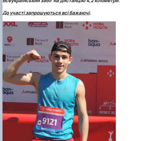
Всеукраїнський забіг
на дистанцію 4,2 кілометри.
Вибіркові дисципліни
Практична підготовка
До участі запрошуються всі бажаючі
.
Гостьові лекції
Атестація здобувачів
Результати анкетування
Додаткова (супровідна) інформація
Акредитація
Договори про співпрацю