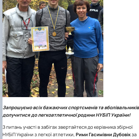
Запрошуємо всіх бажаючих спортсменів та вболівальників
долучитися до легкоатлетичної родини
НУБіП України
!
З питань участі в забігах звертайтеся до керівника збірної
НУБіП України з легкої атлетики,
Рими Гасимівни Дубовік
за