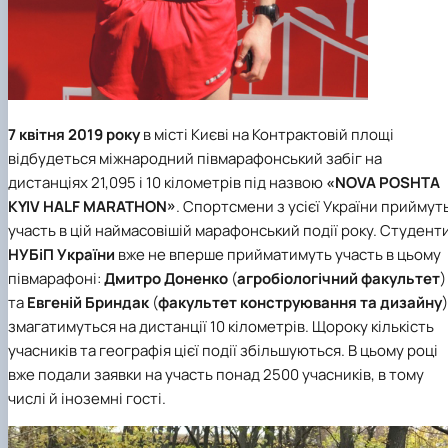
7 квітня 2019 року
в місті Києві на Контрактовій площі
відбудеться міжнародний півмарафонський забіг на
дистанціях 21,095 і 10 кілометрів під назвою
«NOVA POSHTA
KYIV HALF MARATHON»
. Спортсмени з усієї України приймут
участь в цій наймасовішій марафонський події року. Студент
НУБіП України
вже не вперше прийматимуть участь в цьому
півмарафоні:
Дмитро Доненко
(
агробіологічний факультет
)
та
Евгеній Бриндак
(
факультет конструювання та дизайну
)
змагатимуться на дистанції 10 кілометрів. Щороку кількість
учасників та географія цієї події збільшуються. В цьому році
вже подали заявки на участь понад 2500 учасників, в тому
числі й іноземні гості.