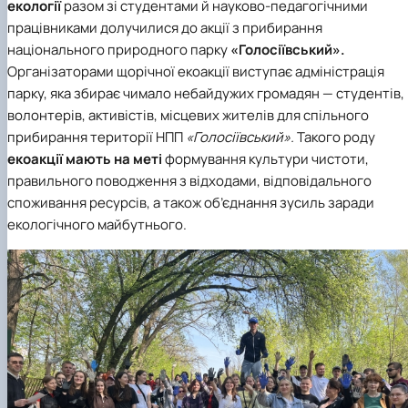
екології
разом зі студентами й науково-педагогічними
працівниками долучилися до акції з прибирання
національного природного парку
«Голосіївський».
Організаторами щорічної екоакції виступає адміністрація
парку, яка збирає чимало небайдужих громадян — студентів,
волонтерів, активістів, місцевих жителів для спільного
прибирання території НПП
«Голосіївський».
Такого роду
екоакції мають на меті
формування культури чистоти,
правильного поводження з відходами, відповідального
споживання ресурсів, а також об’єднання зусиль заради
екологічного майбутнього.