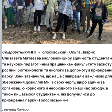
Співробітники
НПП «Голосіївський»
Ольга Лаврик
і
Єлизавета Матвєєва
висловили щиру вдячність студента
та науково-педагогічним працівникам факультету захисту
рослин, біотехнологій та екології за допомогу в прибиранн
парку. Вони зазначили, що наша співпраця є важливою для
збереження довкілля!
Ми, в свою чергу,
щиро вдячні за
організацію корисного й необхідного в наш час заходу, а
також пишаємося студентами, які долучилися до
прибирання парку «Голосіївський»!
Наталія Батрак