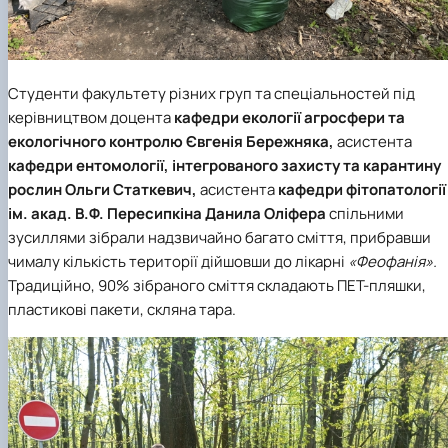
Студенти факультету різних груп та спеціальностей під
керівництвом доцента
кафедри екології агросфери та
екологічного контролю
Євгенія Бережняка,
асистента
кафедри ентомології, інтегрованого захисту та карантину
рослин
Ольги Статкевич,
асистента
кафедри фітопатології
ім. акад. В.Ф. Пересипкіна
Данила Оліфер
а
спільними
зусиллями зібрали надзвичайно багато сміття, прибравши
чималу кількість території дійшовши до лікарні
«Феофанія».
Традиційно, 90% зібраного сміття складають ПЕТ-пляшки,
пластикові пакети, скляна тара.