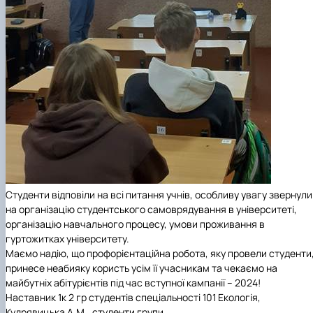
Студенти відповіли на всі питання учнів, особливу увагу звернули
на організацію студентського самоврядування в університеті,
організацію навчального процесу, умови проживання в
гуртожитках університету.
Маємо надію, що профорієнтаційна робота, яку провели студенти
принесе неабияку користь усім її учасникам та чекаємо на
майбутніх абітурієнтів під час вступної кампанії – 2024!
Наставник 1к 2 гр студентів спеціальності 101 Екологія,
Кудрявицька А.М., студенти групи