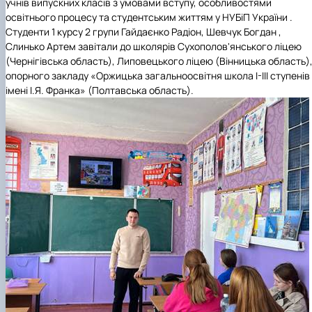
учнів випускних класів з умовами вступу, особливостями
освітнього процесу та студентським життям у НУБіП України .
Студенти 1 курсу 2 групи Гайдаєнко Радіон, Шевчук Богдан ,
Слинько Артем завітали до школярів Сухополов'янського ліцею
(Чернігівська область), Липовецького ліцею (Вінницька область)
опорного закладу «Оржицька загальноосвітня школа І-ІІІ ступенів
імені І.Я. Франка» (Полтавська область).