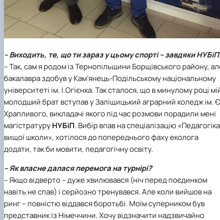
– Виходить, те, що ти зараз у цьому спорті – завдяки НУБіП
– Так, сам я родом із Тернопільщини Борщівського району, ал
бакалавра здобув у
Кам’янець-Подільському національному
університеті ім. І.Огієнка
. Так сталося, що в минулому році мі
молодший брат вступав у
Заліщицький аграрний коледж ім. Є
Храпливого
, викладачі якого під час розмови порадили мені
магістратуру
НУБіП
. Вибір впав на
спеціалізацію «Педагогіка
вищої школи»
, хотілося до попереднього фаху еколога
додати, так би мовити, педагогічну освіту.
– Як власне далася перемога на турнірі?
– Якщо відверто – дуже хвилювався (ніч перед поєдинком
навіть не спав) і серйозно тренувався. Але коли вийшов на
ринг – повністю віддався боротьбі. Моїм суперником був
представник із Німеччини. Хочу відзначити надзвичайно