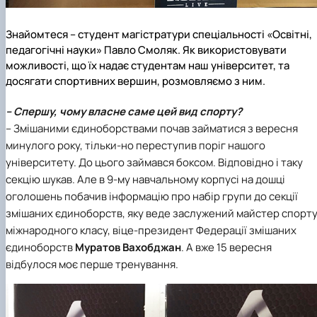
Знайомтеся – студент магістратури спеціальності «Освітні,
педагогічні науки»
Павло Смоляк
. Як використовувати
можливості, що їх надає студентам наш університет, та
досягати спортивних вершин, розмовляємо з ним.
– Спершу, чому власне саме цей вид спорту?
– Змішаними єдиноборствами почав займатися з вересня
минулого року, тільки-но переступив поріг нашого
університету. До цього займався боксом. Відповідно і таку
секцію шукав. Але в 9-му навчальному корпусі на дошці
оголошень побачив інформацію про набір групи до секції
змішаних єдиноборств, яку веде заслужений майстер спорт
міжнародного класу, віце-президент
Федерації змішаних
єдиноборств
Муратов Вахобджан
. А вже 15 вересня
відбулося моє перше тренування.