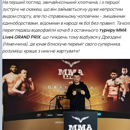
На перший погляд, звичайнісінький хлопчина, і з першої
зустрічі не скажеш, що він займається ну дуже непростим
видом спорту, але по-справжньому чоловічим – змішаними
єдиноборствами, відомими в народі як бої без правил. Та кол
переглядаєш відеофайли хоча б з останнього
турніру MMA
Live4 GRAND PRIX
, що тиждень тому відбувся у Дрездені
(Німеччина), де юнак блискуче переміг свого суперника,
розумієш: краще з ним не жартувати!