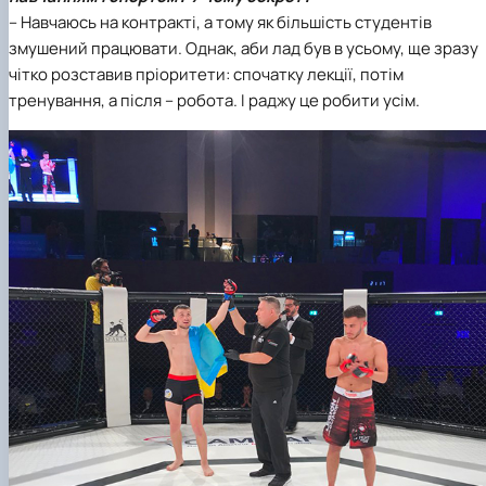
– Навчаюсь на контракті, а тому як більшість студентів
змушений працювати. Однак, аби лад був в усьому, ще зразу
чітко розставив пріоритети: спочатку лекції, потім
тренування, а після – робота. І раджу це робити усім.