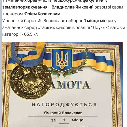
У змаганнях брав участь першокурсник
факультету
землевпорядкування
–
Владислав Ямковий
разом зі своїм
тренером
Юрієм Козаковим
.
У нелегкій боротьбі Владислав виборов
1 місце
місцях у
змаганнях серед старших юніорів в розділі "Лоу-кік", ваговій
категорії - 63,5 кг.