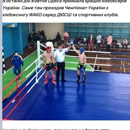
В останні дні жовтня Одеса приймала кращих кікбоксерів
Вибіркові дисципліни
України. Саме там проходив Чемпіонат України з
Практична підготовка
кікбоксингу WAKO серед ДЮСШ та спортивних клубів.
Гостьові лекції
Атестація здобувачів
Результати анкетування
Додаткова (супровідна) інформація
Акредитація
Договори про співпрацю