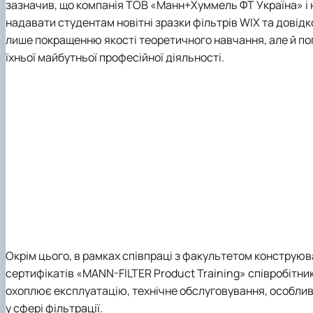
зазначив
, що компанія
ТОВ «Манн+Хуммель ФТ Україна»
і
надавати студентам новітні зразки фільтрів WIX та довід
лише покращенню якості теоретичного навчання, але й пог
їхньої майбутньої професійної діяльності.
Окрім цього, в рамках співпраці з факультетом
конструюва
сертифікатів
«MANN-FILTER Product Training»
співробітник
охоплює експлуатацію, технічне обслуговування, особливо
у сфері фільтрації.