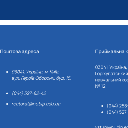
Поштова адреса
Приймальна к
03041, Україна, 
03041, Україна, м. Київ,
Горіхуватський 
вул. Героїв Оборони, буд. 15.
навчальний кор
№ 12.
(044) 527-82-42
rectorat@nubip.edu.ua
(044) 258
(044) 527
vstup@nubip.e