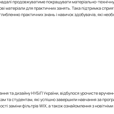
 надалі продовжуватиме покращувати матеріально-технічну
кові матеріали для практичних занять. Така підтримка сприя
либленню практичних знань і навичок здобувачів, які необх
ння та дизайну НУБіП України,
відбулося урочисте вручен
ам та студентам, які успішно завершили навчання за прогр
сті заміни фільтрів WIX, а також ознайомлення з новітнім