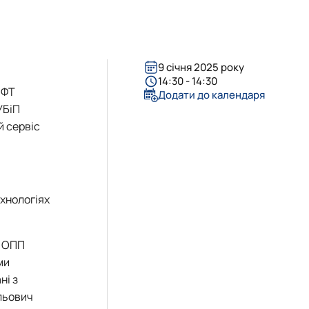
9 січня 2025 року
14:30 - 14:30
 ФТ
Додати до календаря
УБіП
й сервіс
ехнологіях
»
ОПП
ми
ні з
льович