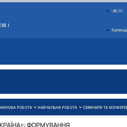
UA
EN
ІВ І
Depart
Календ
НАУКОВА РОБОТА
НАВЧАЛЬНА РОБОТА
СЕМІНАРИ ТА КОНФЕРЕ
дарського виробництва
кників
УКРАЇНА»: ФОРМУВАННЯ