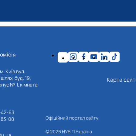
омісія
м. Київ вул.
шлях, буд. 19,
Карта сайт
пус № 1, кімната
-42-63
Офіційний портал сайту
-83-08
© 2026 НУБІП Україна
du.ua