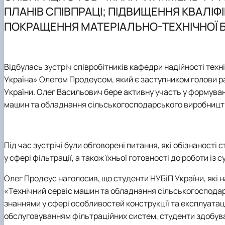
Лабораторії кафедри
Обговорення змісту ОПП
Ремонт двигунів внутрішнього згорання
Публікації співробітників кафедри в міжнародній базі
Навчально-методичні матеріали
Секція «Надійності техніки і технологічного обладнан
ПЛАНІВ СПІВПРАЦІ; ПІДВИЩЕННЯ КВАЛІФІК
Робочі навчальні програми дисциплін
Стандартизація в області взаємозамінності та метрол
Робочі програми та силабуси навчальних дисциплін
Культурно-просвітницька, громадська та спортивна 
ПОКРАЩЕННЯ МАТЕРІАЛЬНО-ТЕХНІЧНОЇ 
Зведена інформація про викладачів
Технічний моніторинг та ремонт автотракторної техні
Магістерські програми
Партнери програми
Художньої ковки
Співробітники кафедри
Профорієнтаційна робота та працевлаштування випус
Керування машино-тракторними агрегатами
Перелік дисциплін
Освітні нормативи
Відбулась зустріч співробітників кафедри
надійності техн
Практична підготовка здобувачів
Україна» Олегом Продеусом
, який є заступником голови 
Матеріально-технічна база
України
.
Олег Васильович
бере активну участь у формува
Заохочення викладачів
машин та обладнання сільськогосподарського виробницт
Заохочення та патріотичне виховання студентів
Анкетування
Під час зустрічі були обговорені питання, які обізнаності
у сфері фільтрації, а також їхньої готовності до роботи із
Олег Продеус
наголосив, що студенти
НУБіП України
, які
«Технічний сервіс машин та обладнання сільськогоспода
знаннями у сфері особливостей конструкції та експлуатації
обслуговуванням фільтраційних систем, студенти здобува