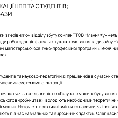
 SCOPUS
ня»
АЦІЇ НПП ТА СТУДЕНТІВ;
огії
робота
БАЗИ
ки
кників
іки
з керівником відділу збуту компанії
ТОВ «Манн+Хуммель
ради роботодавців факультету
конструювання та дизайну Н
нні магістерської освітньо-професійної програми
«Технічни
ва».
 студентів та науково-педагогічних працівників в сучасних т
 сучасними системами фільтрації.
 навчаються за спеціальністю «Галузеве машинобудування
рського виробництва»
, володіють необхідними теоретични
 машин. Натомість практичні вміння та навички, які пов’яза
ють під час навчальних та виробничих практик.
Олег Васи