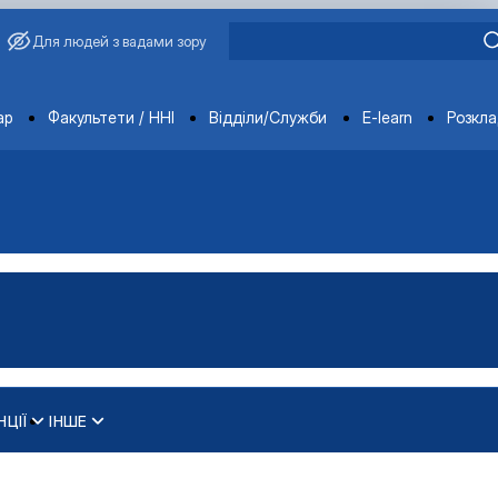
Для людей з вадами зору
ments
ар
Факультети / ННІ
Відділи/Служби
E-learn
Розкл
НЦІЇ
ІНШЕ