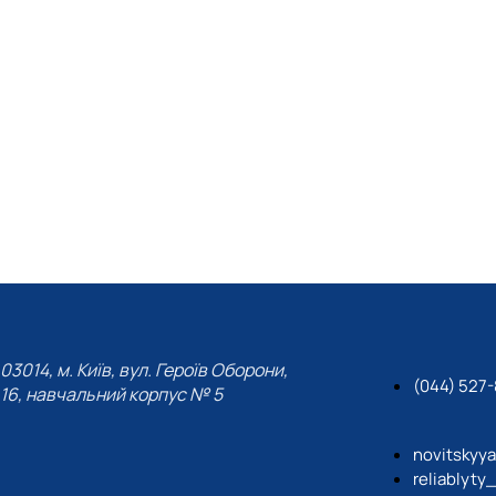
03014, м. Київ, вул. Героїв Оборони,
(044) 527-
16, навчальний корпус № 5
novitskyy
reliablyty