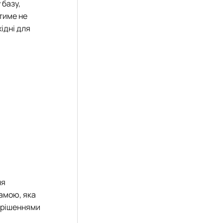
 базу,
тиме не
ідні для
ня
амою, яка
и рішеннями