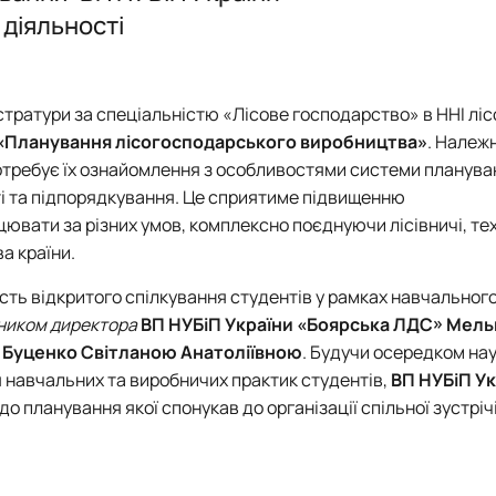
жний персонал
Навчальна лабораторія економіки та менеджменту лісо
діяльності
Навчально-науково-виробнича лабораторія лісового м
тратури за спеціальністю «Лісове господарство» в ННІ лісо
«Планування лісогосподарського виробництва»
. Належ
потребує їх ознайомлення з особливостями системи планува
і та підпорядкування. Це сприятиме підвищенню
ювати за різних умов, комплексно поєднуючи лісівничі, тех
а країни.
ть відкритого спілкування студентів у рамках навчального
ником директора
ВП НУБіП України «Боярська ЛДС»
Мель
Буценко Світланою Анатоліївною
. Будучи осередком на
я навчальних та виробничих практик студентів,
ВП НУБіП Ук
о планування якої спонукав до організації спільної зустрічі