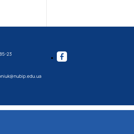
-85-23
roniuk@nubip.edu.ua