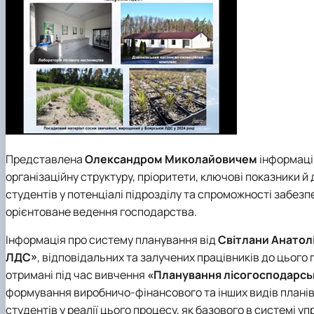
Представлена
Олександром Миколайовичем
інформаці
організаційну структуру, пріоритети, ключові показники й
студентів у потенціалі підрозділу та спроможності забез
орієнтоване ведення господарства.
Інформація про систему планування від
Світлани Анатол
ЛДС»
, відповідальних та залучених працівників до цього 
отримані під час вивчення
«Планування лісогосподарсь
формування виробничо-фінансового та інших видів планів
студентів у реалії цього процесу, як базового в системі у