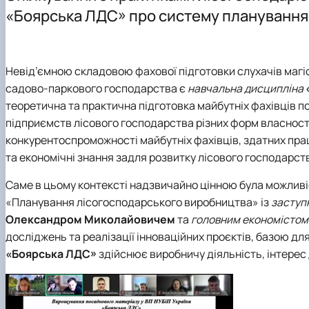
Науково-педагогічні працівники та навчально-допомі
Студентський науковий гурток «Таксатор»
Тематика випускних кваліфікаційних робіт
Наукові публікації
«Боярська ЛДС» про систему планування 
Навчально-методичне забезпечення
Невід’ємною складовою фахової підготовки слухачів магіс
садово-паркового господарства є
навчальна дисципліна
теоретична та практична підготовка майбутніх фахівців 
підприємств лісового господарства різних форм власност
конкурентоспроможності майбутніх фахівців, здатних прац
та економічні знання задля розвитку лісового господарств
Саме в цьому контексті надзвичайно цінною була можливіс
«Планування лісогосподарського виробництва» із
заступ
Олександром Миколайовичем
та
головним економістом
досліджень та реалізації інноваційних проєктів, базою дл
«Боярська ЛДС»
здійснює виробничу діяльність, інтерес д