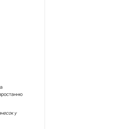
та
 зростанню
внесок у