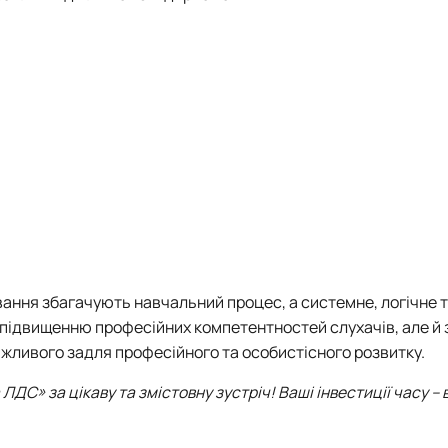
вання збагачують навчальний процес, а системне, логічне 
 підвищенню професійних компетентностей слухачів, але й
ажливого задля професійного та особистісного розвитку.
С» за цікаву та змістовну зустріч! Ваші інвестиції часу – 