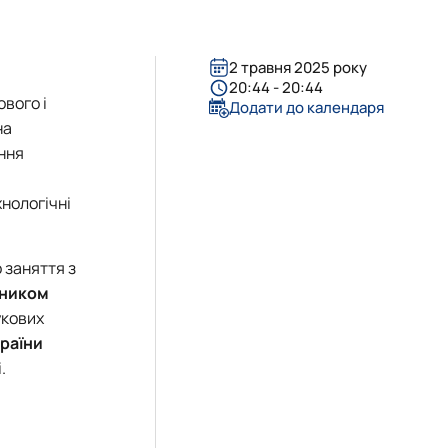
вого господарства
енеджменту і комп'ютерних тех…
2 травня 2025 року
20:44 - 20:44
вого і
Додати до календаря
на
ння
нологічні
 заняття з
ником
укових
раїни
.