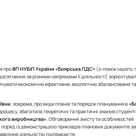
я про
ВП НУБіП України «Боярська ЛДС»
(з-поміж іншого, 
 досягнення за різними напрямами її діяльності) зорієнтува
печувати економічно ефективне, екологічно збалансоване т
іївни
, зокрема, про види планів та порядок планування в
«Б
процесу, збагатила теоретичні та практичні знання студенті
кого виробництва»
. Обговорення змісту та особливостей
 поряд із демонстрацією прикладів планових документів з
правління діяльністю підприємств.