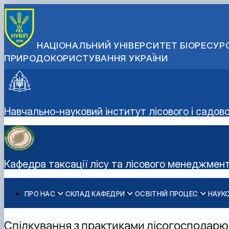
НАЦІОНАЛЬНИЙ УНІВЕРСИТЕТ БІОРЕСУРС
ПРИРОДОКОРИСТУВАННЯ УКРАЇНИ
Навчально-науковий інститут лісового і садов
Кафедра таксації лісу та лісового менеджмен
ПРО НАС
СКЛАД КАФЕДРИ
ОСВІТНІЙ ПРОЦЕС
НАУКО
Місія
Навчально-наукові лабораторії
Робочі програми навчальних дисциплін та навчальних
Наукове співробітництво
Міжнародне співробітництво
Минуле та сьогодення
Студентський науковий гурток «Smart Forester»
Навчальні та виробничі практики
Науково-інноваційна діяльність
Спільні проєкти, воркшопи та літні школи
Спілкування з практиками лісогосподарю