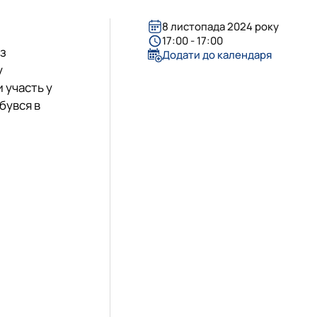
26 н.р.
блік»
8 листопада 2024 року
17:00 - 17:00
 з
Додати до календаря
у
и участь у
дбувся в