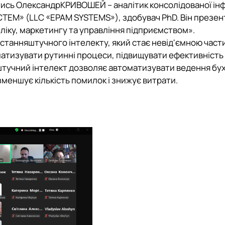
тись
Олександр
КРИВОШЕЙ
– аналітик консолідованої ін
ТЕМ» (LLC «EPAM SYSTEMS»), здобувач PhD. Він презен
бліку, маркетингу та управління підприємством».
истання
штучного інтелекту, який стає невід'ємною час
атизувати рутинні процеси, підвищувати ефективність 
 штучний інтелект дозволяє автоматизувати ведення бух
 зменшує кількість помилок і знижує витрати.