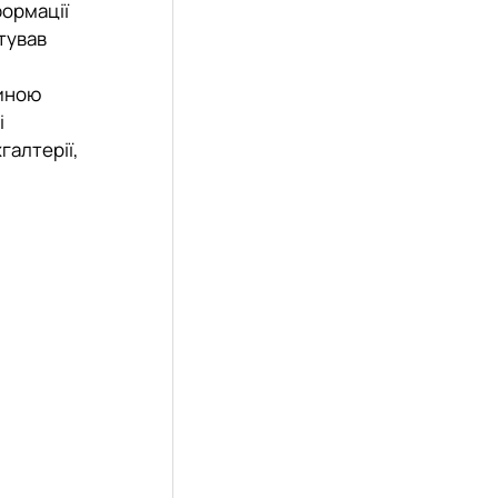
формації
тував
тиною
і
галтерії,