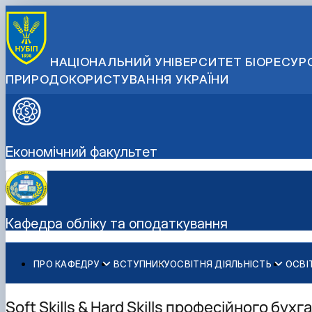
НАЦІОНАЛЬНИЙ УНІВЕРСИТЕТ БІОРЕСУРС
ПРИРОДОКОРИСТУВАННЯ УКРАЇНИ
Економічний факультет
Кафедра обліку та оподаткування
ПРО КАФЕДРУ
ВСТУПНИКУ
ОСВІТНЯ ДІЯЛЬНІСТЬ
ОСВІ
Історія кафедри
Робочі програми дисциплін
ОС "Бакалавр"
Наукова робота кафедри
Навчально-науково-виробнича лабораторія «Інформаці
Методичне забезпечення
ОС "Магістр"
Науковий гурток «Студія професійного бухгалтера»
Soft Skills & Hard Skills професійного бух