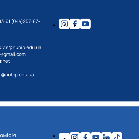
83-61 (044)257-87-
o.v.s@nubip.edu.ua
a@gmail.com
r.net
r@nubip.edu.ua
омісія