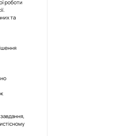
ої роботи
ї.
аних та
рішення
вно
ок
 завдання,
бистісному