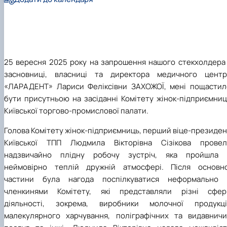
25 вересня 2025 року на запрошення нашого стекхолдера 
засновниці, власниці та директора медичного центр
«ЛАРАДЕНТ» Лариси Феліксівни ЗАХОЖОЇ, мені пощастил
бути присутньою на засіданні Комітету жінок-підприємниц
Київської торгово-промислової палати.
Голова Комітету жінок-підприємниць, перший віце-президе
Київської ТПП Людмила Вікторівна Сізікова провел
надзвичайно плідну робочу зустріч, яка пройшла 
неймовірно теплій дружній атмосфері. Після основно
частини була нагода поспілкуватися неформально 
членкинями Комітету, які представляли різні сфер
діяльності, зокрема, виробники молочної продукції
малекулярного харчування, поліграфічних та видавничи