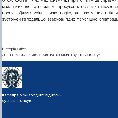
Отож, Комітет жінок-підприємниць при КТПП – це справжні
майданчик для нетворкінгу і просування освітніх та науков
послуг. Дякую усім і, маю надію, до наступних плідни
зустрічей та подальшої взаємовигідної та успішної співпраці
Вікторія Хвіст,
доцент кафедри міжнародних відносин і суспільних наук
Кафедра міжнародних відносин і
суспільних наук