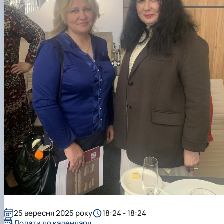
Підготовка до вступу в аспірантуру
Інформація і політика
Правила прийому 2026
HistoryEU
Контактні дані
Профорієнтаційна діяльність
Профорієнтаційна робота
Дні відкритих дверей
25 вересня 2025 року
18:24 - 18:24
Додати до календаря