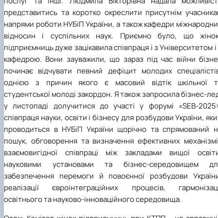
послуг та інші. Людмила Вікторівна надала можливіст
представитись та коротко окреслити присутнім учасника
напрями роботи НУБіП України, а також кафедри міжнародн
відносин і суспільних наук. Приємно було, що жінок
підприємниць дуже зацікавила співпраця і з Університетом і
кафедрою. Вони зауважили, що зараз під час війни бізне
починає відчувати певний дефіцит молодих спеціалістів
однією з причин якого є масовий відтік шкільної т
студентської молоді закордон. Я також запросила бізнес-ле
у листопаді долучитися до участі у форумі «SEB-2025»
співпраця науки, освіти і бізнесу для розбудови України, як
проводиться в НУБіП України щорічно та спрямований н
пошук, обговорення та визначення ефективних механізмі
взаємовигідної співпраці між закладами вищої освіти
науковими установами та бізнес-середовищем дл
забезпечення перемоги й повоєнної розбудови України
реалізації євроінтеграційних процесів, гармонізаці
освітнього та науково-інноваційного середовища.