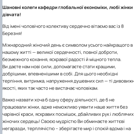
Шановні колеги кафедри глобальної економіки, любі жінки 
дівчата!
Від імені чоловічого колективу сердечно вітаємо вас із 8
Березня!
Міжнародний жіночий день є символом усього найкращого в
нашому житті — великої сердечності, повної доброти,
безмежного кохання, яскравої радості й міцного тепла.
Ви даєте нам нові сили, допомагаєте стати кращими,
добрішими, впевненішими в собі. Для цього необхідні
терпіння, витримка, напруження душевних сил — ті дивовижн
якості, яких так часто не вистачає чоловікам.
Важко назвати хоча б одну сферу діяльності, де б не
працювали жінки, адже неможливо уявити наше життя без
чарівної краси, яскравих посмішок, дбайливих рук і люблячих
жіночих сердець! Своєю мудрістю Ви обминаєте життєві
негаразди, терплячістю – зберігаєте мир і спокій вдома і на