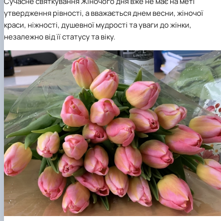
Сучасне святкування Жіночого дня вже не має на меті
утвердження рівності, а вважається днем весни, жіночої
краси, ніжності, душевної мудрості та уваги до жінки,
незалежно від її статусу та віку.