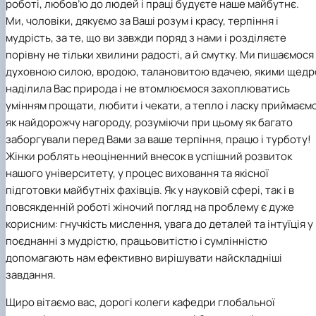
роботі, любов’ю до людей і праці будуєте наше майбутнє.
Ми, чоловіки, дякуємо за Ваші розум і красу, терпіння і
мудрість, за те, що ви завжди поряд з нами і розділяєте
порівну не тільки хвилини радості, а й смутку. Ми пишаємося
духовною силою, вродою, талановитою вдачею, якими щедр
наділила Вас природа і не втомлюємося захоплюватись
умінням прощати, любити і чекати, а тепло і ласку приймаєм
як найдорожчу нагороду, розуміючи при цьому як багато
заборгували перед Вами за ваше терпіння, працю і турботу!
Жінки роблять неоціненний внесок в успішний розвиток
нашого університету, у процес виховання та якісної
підготовки майбутніх фахівців. Як у науковій сфері, так і в
повсякденній роботі жіночий погляд на проблему є дуже
корисним: гнучкість мислення, увага до деталей та інтуїція у
поєднанні з мудрістю, працьовитістю і сумлінністю
допомагають нам ефективно вирішувати найскладніші
завдання.
Щиро вітаємо вас, дорогі колеги кафедри глобальної