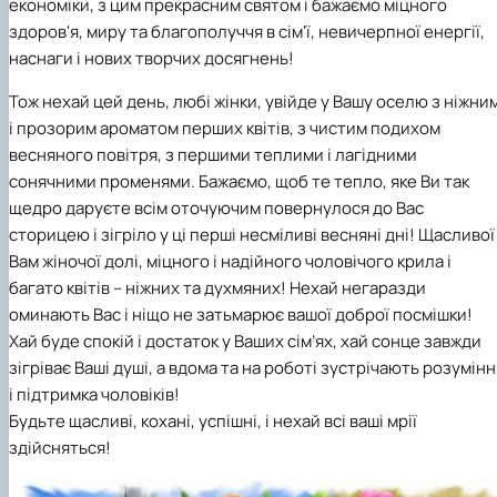
економіки, з цим прекрасним святом і бажаємо міцного
здоров'я, миру та благополуччя в сім'ї, невичерпної енергії,
наснаги і нових творчих досягнень!
Тож нехай цей день, любі жінки, увійде у Вашу оселю з ніжни
і прозорим ароматом перших квітів, з чистим подихом
весняного повітря, з першими теплими і лагідними
сонячними променями. Бажаємо, щоб те тепло, яке Ви так
щедро даруєте всім оточуючим повернулося до Вас
сторицею і зігріло у ці перші несміливі весняні дні! Щасливої
Вам жіночої долі, міцного і надійного чоловічого крила і
багато квітів – ніжних та духмяних! Нехай негаразди
оминають Вас і ніщо не затьмарює вашої доброї посмішки!
Хай буде спокій і достаток у Ваших сім’ях, хай сонце завжди
зігріває Ваші душі, а вдома та на роботі зустрічають розумінн
і підтримка чоловіків!
Будьте щасливі, кохані, успішні, і нехай всі ваші мрії
здійсняться!