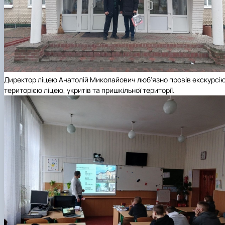
Директор ліцею Анатолій Миколайович люб'язно провів екскурсі
територією ліцею, укритів та пришкільної території.