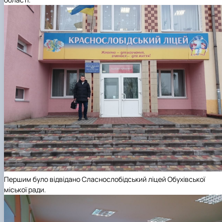
Першим було відвідано Сласнослобідський ліцей Обухівської
міської ради.