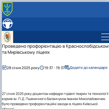
ПРО КАФЕДРУ
Історія кафедри
ОСВІТНЯ ДІЯЛЬНЯСТЬ
Навчально-науково-виробничі лабораторії
Навчальна робота
НАУКОВА ДІЯЛЬНІСТЬ
Можливості працевлаштування
Навчальні лабораторії
Наукова робота
МІЖНАРОДНА ДІЯЛЬНІСТЬ
Фотогалерея
Дорадча діяльність
Міжнародна діяльність кафедри
Проведено профорієнтацію в Краснослобідськом
СКЛАД КАФЕДРИ
Робочі програми
Наукові гуртки
Стажування в Чеській республіці
та Мирівському ліцеях
Практика студентів
Підготовка аспірантів та докторантів
Додати до календаря
28 січня 2025 року
19:37 - 19:37
27 січня 2025 року доцентом кафедри годівлі тварин та технології
кормів ім. П.Д. Пшеничного Баланчуком Іваном Миколайовичем
було проведено профорієнтаційні заходи в ліцеях Київської
області.