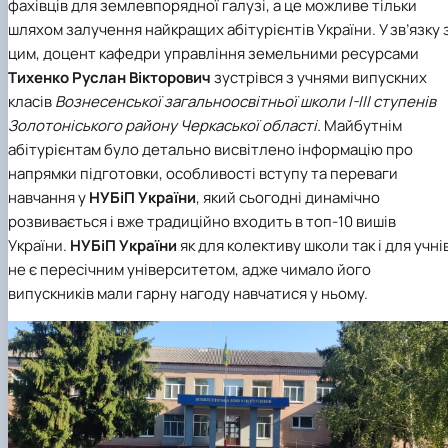
фахівців для землевпорядної галузі, а це можливе тільки
шляхом залучення найкращих абітурієнтів України. У зв’язку 
цим, доцент кафедри управління земельними ресурсами
Тихенко Руслан Вікторович
зустрівся з учнями випускних
класів
Вознесенської загальноосвітньої школи І-ІІІ ступенів
Золотоніського району Черкаської області.
Майбутнім
абітурієнтам було детально висвітлено інформацію про
напрямки підготовки, особливості вступу та переваги
навчання у
НУБіП України
, який сьогодні динамічно
розвивається і вже традиційно входить в топ-10 вишів
України.
НУБіП України
як для колективу школи так і для учні
не є пересічним університетом, адже чимало його
випускників мали гарну нагоду навчатися у ньому.