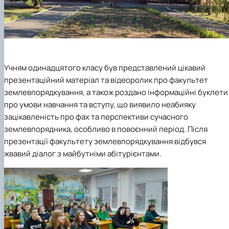
Учням одинадцятого класу був представлений цікавий
презентаційний матеріал та відеоролик про факультет
землевпорядкування, а також роздано інформаційні буклети
про умови навчання та вступу, що виявило неабияку
зацікавленість про фах та перспективи сучасного
землевпорядника, особливо в повоєнний період. Після
презентації факультету землевпорядкування відбувся
жвавий діалог з майбутніми абітурієнтами.