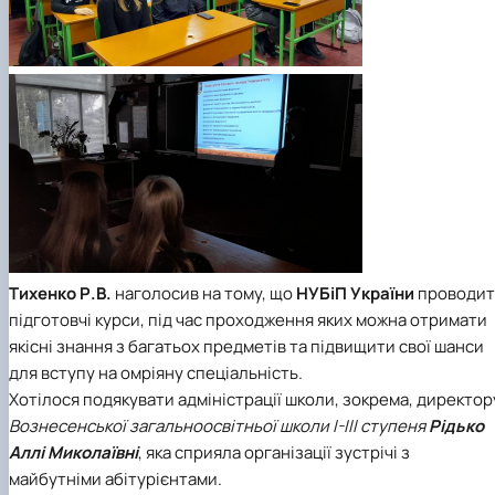
Тихенко Р.В.
наголосив на тому, що
НУБіП України
проводит
підготовчі курси, під час проходження яких можна отримати
якісні знання з багатьох предметів та підвищити свої шанси
для вступу на омріяну спеціальність.
Хотілося подякувати адміністрації школи, зокрема, директор
Вознесенської загальноосвітньої школи І-ІІІ ступеня
Рідько
Аллі Миколаївні
, яка сприяла організації зустрічі з
майбутніми абітурієнтами.