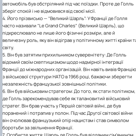
автомобіль був обстріляний під час поїздки. Проте де Голль
зберіг спокій і не відмовився від своєї місії.
4. Його прізвисько — “Великий Шарль”: У Франції де Голля
часто називали “Le Grand Charles” (Великий Шарль), що
підкреслювало не лише його фізичні розміри, але й
величезну роль, яку він відіграв у політичному житті країни т
світу.
5. Він був затятим прихильником суверенітету: Де Голль
відомий своїм скептицизмом щодо надмірної інтеграції
Франції до міжнародних організацій. Він навіть вивів Франці
з військової структури НАТО в 1966 році, бажаючи зберегти
незалежність французької зовнішньої політики.
6. Він був військовим стратегом: До того, як стати політиком,
де Голль зарекомендував себе як талановитий військовий
стратег. Він брав участь у Першій світовій війні, де був
поранений і потрапив у полон. Під час Другої світової війни
він очолював французький опір нацистам і став символом
боротьби за звільнення Франції.
7. Особисте життя: Шарль де Голль був відданим сім’янином.