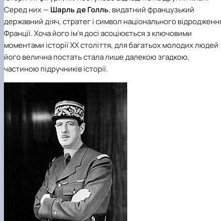
Підготовка до вступу в аспірантуру
Інформація і політика
Серед них —
Шарль де Голль
, видатний французький
Правила прийому 2026
HistoryEU
державний діяч, стратег і символ національного відродженн
Контактні дані
Франції. Хоча його ім’я досі асоціюється з ключовими
Профорієнтаційна діяльність
моментами історії XX століття, для багатьох молодих людей
Профорієнтаційна робота
Дні відкритих дверей
його велична постать стала лише далекою згадкою,
частиною підручників історії.