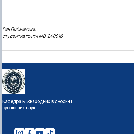
Рая Пойманова,
студентка групи МВ-24001б
Кафедра міжнародних відносин і
суспільних наук