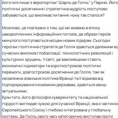
його ім’я лише з аеропортом “Шарль де Голль” у Парижі. Йог
політичні досягнення і стратегічна мудрість поступово
забуваються, що викликає питання: чому так сталося?
Можливо, це пов’язано з тим, що ми живемо в епоху
швидкоплинних інформаційних потоків, де образи героїв
минулого поступаються місцем новим лідерам. Сьогодні
героїзм і політична стратегія де Голля здаються далекими ві
сучасних викликів глобалізації, технологічних революцій і
культурних зрушень. У світі, де важливішими стають
економічні індикатори та короткострокові політичні
перемоги, довгострокові досягнення де Голля, такі як
незалежна зовнішня політика Франції та її відмова від
підпорядкування іноземним державам, здаються менш
актуальними.
Крім того, його філософія суверенітету та національної
гордості виглядає чужою для сучасної Франції, яка є частин
Європейського Союзу і глибоко інтегрована у глобальну
систему. Де Голль свого часу категорично виступав проти