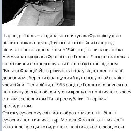
Шарль де Голль — людина, яка врятувала Францію у двох
різних епохах: під час Другої світової війни і в період
післявоєнного відновлення. У 1940 році, коли нацистська
Німеччина окупувала Францію, де Голль з Лондона закликав
співвітчизників продовжувати боротьбу і став лідером
“Вільної Франції”. Його рішучість і віра у відродження нації
дозволили зберегти французький дух опору в найтемніші
часи війни. Після війни, в 1958 році, де Голль повернувся на
політичну арену, щоб врятувати країну від політичного хаосу
ставши засновником П’ятої республіки і її першим
президентом.
Однак у сучасному світі його образ зникає в тіні більш
сучасних політичних фігур. Молодь Франції та інших країн
мало знає про цього видатного політика, часто асоціюючи