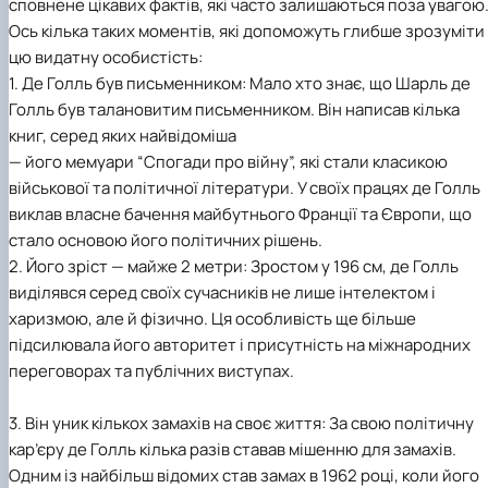
сповнене цікавих фактів, які часто залишаються поза увагою
Ось кілька таких моментів, які допоможуть глибше зрозуміти
цю видатну особистість:
1. Де Голль був письменником: Мало хто знає, що Шарль де
Голль був талановитим письменником. Він написав кілька
книг, серед яких найвідоміша
— його мемуари “Спогади про війну”, які стали класикою
військової та політичної літератури. У своїх працях де Голль
виклав власне бачення майбутнього Франції та Європи, що
стало основою його політичних рішень.
2. Його зріст — майже 2 метри: Зростом у 196 см, де Голль
виділявся серед своїх сучасників не лише інтелектом і
харизмою, але й фізично. Ця особливість ще більше
підсилювала його авторитет і присутність на міжнародних
переговорах та публічних виступах.
3. Він уник кількох замахів на своє життя: За свою політичну
кар’єру де Голль кілька разів ставав мішенню для замахів.
Одним із найбільш відомих став замах в 1962 році, коли його