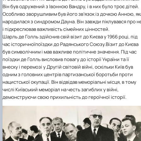
Він був одружений з Івонною Вандру, і в них було троє дітей.
Особливо зворушливим був його зв’язок із дочкою Анною, як
народилася з синдромом Дауна. Він завжди піклувався про н
і підкреслював важливість сімейних цінностей.
Шарль де Голль здійснив свій візит до Києва у 1966 році, під
час історичноїпоїздки до Радянського Союзу.Візит до Києва
був символічним і мав важливе політичне значення. Під час
поїздки де Голль висловив повагу до історії України та її
внеску і перемозі у Другій світовій війні, оскільки Київ був
одним з головних центрів партизанської боротьби проти
нацистської окупації. Він відвідав меморіальні місця, в тому
числі Київський меморіал на честь загиблих у війні,
демонструючи свою прихильність до героїчної історії.