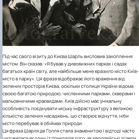
Під час свого візиту до Києва Шарль висловив захоплення
містом. Він сказав: «Я бував у дивовижних парках і садах
багатьох країн світу, але найбільше мене вразило місто Київ-
місто в парку». Ця фраза відображає його враження від
зелених просторів Києва, оскільки столиця України відома
своєю багатою природою, численними парками, скверами і
мальовничими краєвидами. Київ дійсно має унікальну
особливість поєднувати міську інфраструктуру з великою
кількістю зелених насаджень, що створює відчуття, ніби
місто перебуває в обіймах природи.
Ця фраза Шарля де Голля стала знаменитою і відтоді часто
цитувалася як один із прикладів того, як європейські лідери