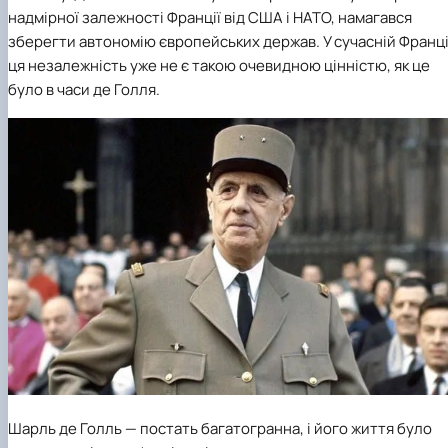
надмірної залежності Франції від США і НАТО, намагався
зберегти автономію європейських держав. У сучасній Франці
ця незалежність уже не є такою очевидною цінністю, як це
було в часи де Голля.
Шарль де Голль — постать багатогранна, і його життя було